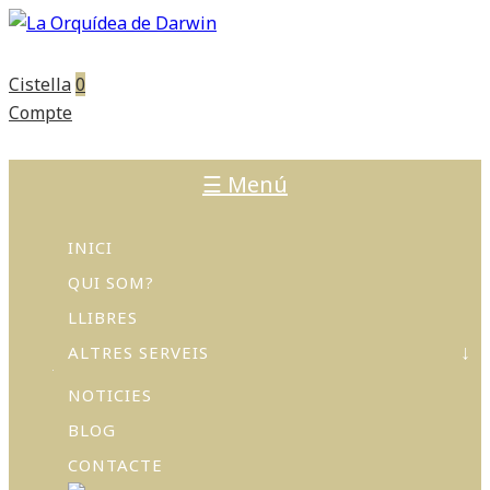
Cistella
0
Compte
☰ Menú
INICI
QUI SOM?
LLIBRES
ALTRES SERVEIS
NOTICIES
ACTIVITATS
I
BLOG
TALLERS
CONTACTE