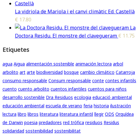
La vidriola de Mariola i el canvi climàtic Ed. Castellà
€
17.80
La
Doctora Residu. El monstre del clavegueram
€
11.75
Etiquetes
agua
Aigua
alimentación sostenible
animación lectora
arbol
arbolito
art
arte
biodiversidad
bosque
cambio climático
Catarroja
consumo responsable
Consum responsable
conte
contes infantils
cuento
cuento arbolito
cuentos infantiles
cuentos para niños
desarrollo sostenible
Dra Residuos
ecologia
educació ambiental
educación ambiental
escuela de verano
feria
historia
ilustración
lectura
libro
libros
literatura
literatura infantil
llegir
ODS
Orquídea
de Darwin
poesia
predadores
red trófica
residuos
Residus
solidaridad
sostenibilidad
sostenibilitat