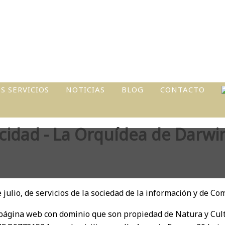
S SERVICIOS
NOTICIAS
BLOG
CONTACTO
VIDADES Y
ERES
vacidad - La Orquídea de Darwi
TOS
ONALIZADOS
UCCIÓN DE
TOS Y
julio, de servicios de la sociedad de la información y de Com
OS LOCALES
gina web con dominio que son propiedad de Natura y Cultu
TRA TU