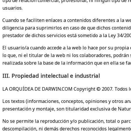
tipo de relación comercial, profesional, ni ningún tipo de 
usuarios.
Cuando se faciliten enlaces a contenidos diferentes a la
diligencia para suprimirlos en caso de que dichos contenid
prestador de dichos servicios está sometido a la Ley 34/2002
El usuario/a cuando accede a la web lo hace por su propia c
lo que, ni el titular de la web ni los colaboradores, podrá
realizada sobre la base de la información que en ella se fac
III. Propiedad intelectual e industrial
LA ORQUÍDEA DE DARWIN.COM Copyright © 2007. Todos lo
Los textos (informaciones, conceptos, opiniones y otros an
presentación y montaje, son titularidad exclusiva de Natur
No se permite la reproducción y/o publicación, total o parci
descompilación, ni demás derechos reconocidos legalmente a