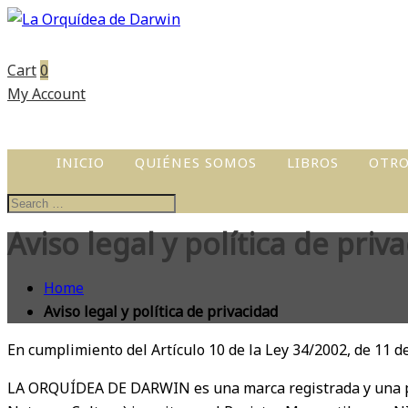
Cart
0
My Account
INICIO
QUIÉNES SOMOS
LIBROS
OTRO
ACTI
TALL
Aviso legal y política de pri
CUEN
PERS
Home
Aviso legal y política de privacidad
PROD
CUEN
En cumplimiento del Artículo 10 de la Ley 34/2002, de 11 de 
LIBR
LA ORQUÍDEA DE DARWIN es una marca registrada y una pá
ILUS