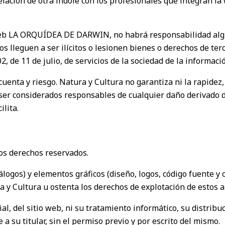
relación de otra índole con los profesionales que integran la
 web LA ORQUÍDEA DE DARWIN, no habrá responsabilidad algu
os lleguen a ser ilícitos o lesionen bienes o derechos de t
, de 11 de julio, de servicios de la sociedad de la informaci
uenta y riesgo. Natura y Cultura no garantiza ni la rapidez, 
n ser considerados responsables de cualquier daño derivado d
ilita.
s derechos reservados.
álogos) y elementos gráficos (diseño, logos, código fuente y
a y Cultura u ostenta los derechos de explotación de estos a
al, del sitio web, ni su tratamiento informático, su distribu
 su titular, sin el permiso previo y por escrito del mismo.