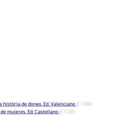
 història de dones. Ed. Valenciano
€
17.80
 de mujeres. Ed. Castellano
€
17.80