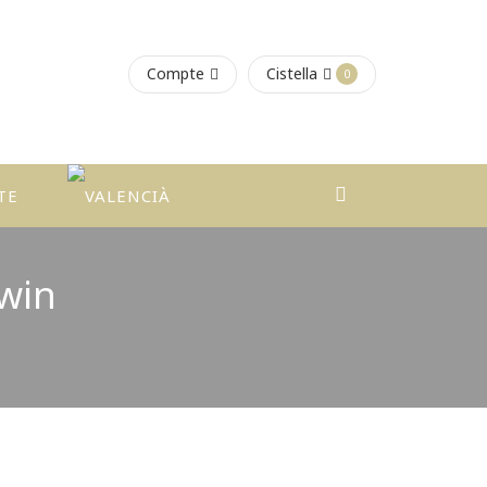
Compte
Cistella
0
TE
win