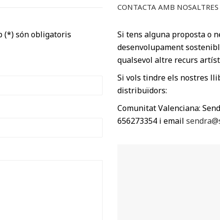
CONTACTA AMB NOSALTRES
 (*) són obligatoris
Si tens alguna proposta o n
desenvolupament sostenible m
qualsevol altre recurs artísti
Si vols tindre els nostres ll
distribuïdors:
Comunitat Valenciana: Send
656273354 i email
sendra@