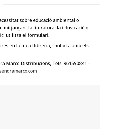
ecessitat sobre educació ambiental o
itjançant la literatura, la il·lustració o
c, utilitza el formulari.
ibres en la teua llibreria, contacta amb els
ra Marco Distribucions, Tels. 961590841 –
sendramarco.com