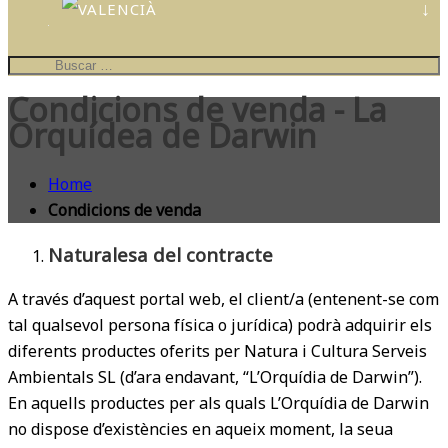
CONTES
PERSONALIZATS
IL·LUSTRA
EL
Condicions de venda - La
TEU
COL·LE
Orquídea de Darwin
Home
Condicions de venda
Naturalesa del contracte
A través d’aquest portal web, el client/a (entenent-se com
tal qualsevol persona física o jurídica) podrà adquirir els
diferents productes oferits per Natura i Cultura Serveis
Ambientals SL (d’ara endavant, “L’Orquídia de Darwin”).
En aquells productes per als quals L’Orquídia de Darwin
no dispose d’existències en aqueix moment, la seua