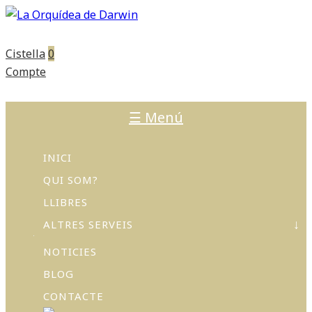
Cistella
0
Compte
☰ Menú
INICI
QUI SOM?
LLIBRES
ALTRES SERVEIS
NOTICIES
ACTIVITATS
I
BLOG
TALLERS
CONTACTE