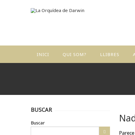
INICI
QUI SOM?
LLIBRES
A
I
C
P
BUSCAR
I
Nad
E
Buscar
C
Parece