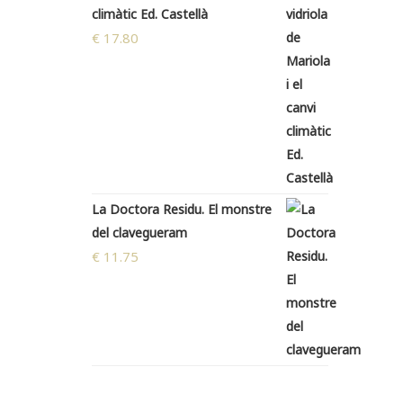
climàtic Ed. Castellà
€
17.80
La Doctora Residu. El monstre
del clavegueram
€
11.75