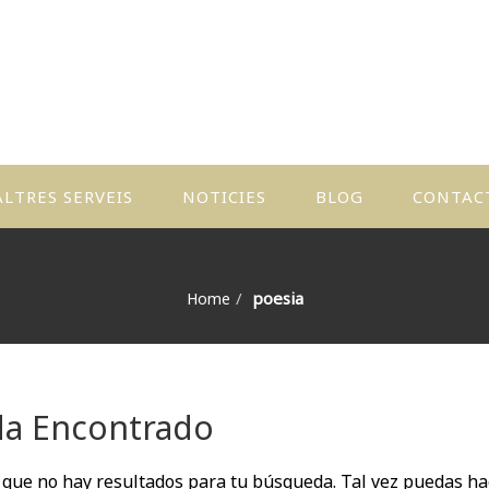
ALTRES SERVEIS
NOTICIES
BLOG
CONTAC
CTIVITATS
 TALLERS
poesia
Home
ONTES
ERSONALIZATS
L·LUSTRA
a Encontrado
L TEU
OL·LE
 que no hay resultados para tu búsqueda. Tal vez puedas ha