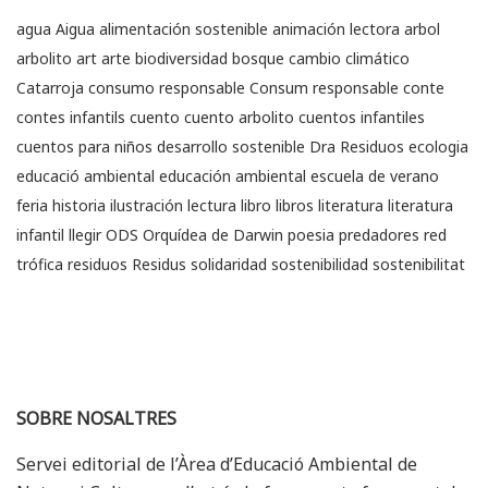
agua
Aigua
alimentación sostenible
animación lectora
arbol
arbolito
art
arte
biodiversidad
bosque
cambio climático
Catarroja
consumo responsable
Consum responsable
conte
contes infantils
cuento
cuento arbolito
cuentos infantiles
cuentos para niños
desarrollo sostenible
Dra Residuos
ecologia
educació ambiental
educación ambiental
escuela de verano
feria
historia
ilustración
lectura
libro
libros
literatura
literatura
infantil
llegir
ODS
Orquídea de Darwin
poesia
predadores
red
trófica
residuos
Residus
solidaridad
sostenibilidad
sostenibilitat
SOBRE NOSALTRES
Servei editorial de l’Àrea d’Educació Ambiental de