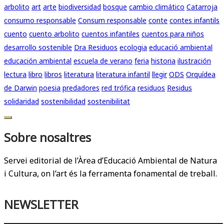
arbolito
art
arte
biodiversidad
bosque
cambio climático
Catarroja
consumo responsable
Consum responsable
conte
contes infantils
cuento
cuento arbolito
cuentos infantiles
cuentos para niños
desarrollo sostenible
Dra Residuos
ecologia
educació ambiental
educación ambiental
escuela de verano
feria
historia
ilustración
lectura
libro
libros
literatura
literatura infantil
llegir
ODS
Orquídea
de Darwin
poesia
predadores
red trófica
residuos
Residus
solidaridad
sostenibilidad
sostenibilitat
Sobre nosaltres
Servei editorial de l’Àrea d’Educació Ambiental de Natura
i Cultura, on l’art és la ferramenta fonamental de treball.
NEWSLETTER