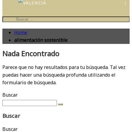
CONTES
PERSONALIZATS
IL·LUSTRA
EL
TEU
Home
COL·LE
alimentación sostenible
Nada Encontrado
Parece que no hay resultados para tu búsqueda. Tal vez
puedas hacer una búsqueda profunda utilizando el
formulario de búsqueda.
Buscar
Buscar
Buscar