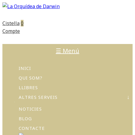
Cistella
0
Compte
☰ Menú
INICI
QUI SOM?
LLIBRES
ALTRES SERVEIS
NOTICIES
ACTIVITATS
I
BLOG
TALLERS
CONTACTE