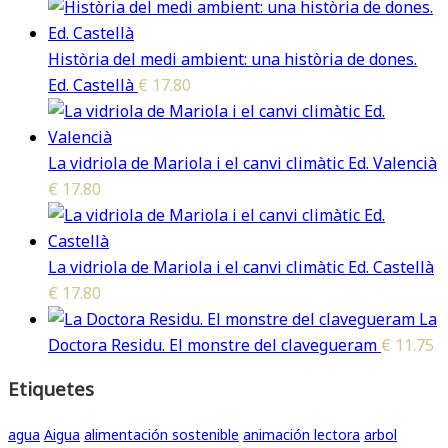
Història del medi ambient: una història de dones.
Ed. Castellà
€
17.80
La vidriola de Mariola i el canvi climàtic Ed. Valencià
€
17.80
La vidriola de Mariola i el canvi climàtic Ed. Castellà
€
17.80
La
Doctora Residu. El monstre del clavegueram
€
11.75
Etiquetes
agua
Aigua
alimentación sostenible
animación lectora
arbol