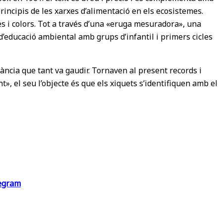
rincipis de les xarxes d’alimentació en els ecosistemes.
es i colors. Tot a través d’una «eruga mesuradora», una
 d’educació ambiental amb grups d’infantil i primers cicles
fància que tant va gaudir. Tornaven al present records i
, el seu l’objecte és que els xiquets s’identifiquen amb el
egram