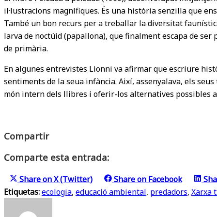
il·lustracions magnífiques. És una història senzilla que en
També un bon recurs per a treballar la diversitat faunístic
larva de noctúid (papallona), que finalment escapa de ser p
de primària.
En algunes entrevistes Lionni va afirmar que escriure histò
sentiments de la seua infància. Així, assenyalava, els seus
món intern dels llibres i oferir-los alternatives possibles
Compartir
Comparte esta entrada:
Share on
X (Twitter)
Share on
Facebook
Sha
Etiquetas:
ecologia
,
educació ambiental
,
predadors
,
Xarxa t