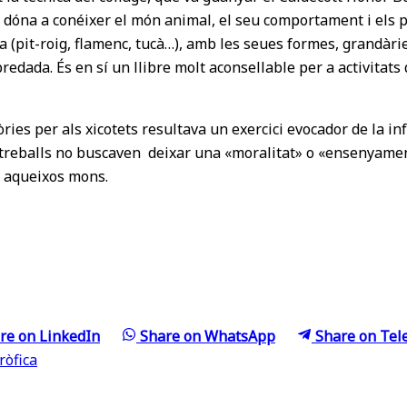
s dóna a conéixer el món animal, el seu comportament i els p
a (pit-roig, flamenc, tucà…), amb les seues formes, grandàri
redada. És en sí un llibre molt aconsellable per a activitats
ries per als xicotets resultava un exercici evocador de la in
 treballs no buscaven deixar una «moralitat» o «ensenyament»
 a aqueixos mons.
re on
LinkedIn
Share on
WhatsApp
Share on
Tel
ròfica