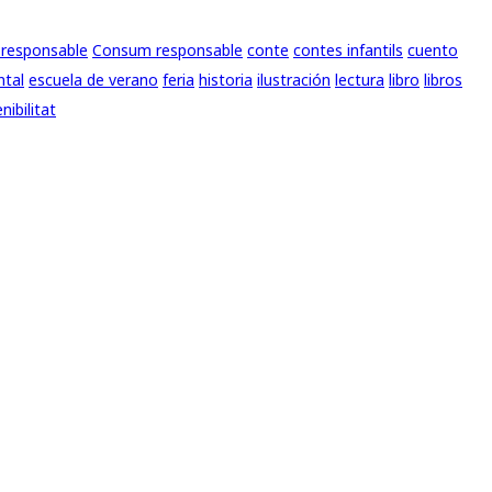
responsable
Consum responsable
conte
contes infantils
cuento
ntal
escuela de verano
feria
historia
ilustración
lectura
libro
libros
nibilitat