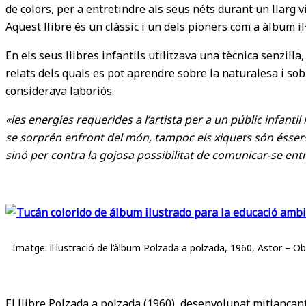
de colors, per a entretindre als seus néts durant un llarg v
Aquest llibre és un clàssic i un dels pioners com a àlbum il·
En els seus llibres infantils utilitzava una tècnica senzill
relats dels quals es pot aprendre sobre la naturalesa i sobr
considerava laboriós.
«les energies requerides a l’artista per a un públic infantil
se sorprén enfront del món, tampoc els xiquets són éssers 
sinó per contra la gojosa possibilitat de comunicar-se entre 
Imatge: il·lustració de l’àlbum Polzada a polzada, 1960, Astor – Ob
El llibre Polzada a polzada (1960), desenvolupat mitjançant