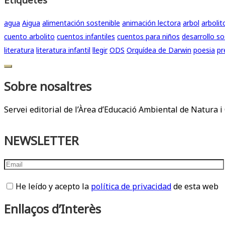
agua
Aigua
alimentación sostenible
animación lectora
arbol
arbolit
cuento arbolito
cuentos infantiles
cuentos para niños
desarrollo so
literatura
literatura infantil
llegir
ODS
Orquídea de Darwin
poesia
pr
Sobre nosaltres
Servei editorial de l’Àrea d’Educació Ambiental de Natura i 
NEWSLETTER
He leído y acepto la
política de privacidad
de esta web
Enllaços d’Interès