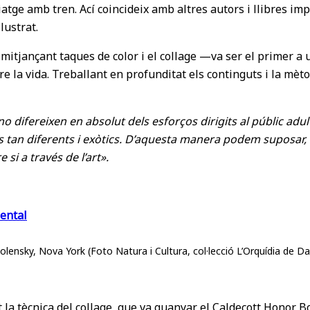
iatge amb tren. Ací coincideix amb altres autors i llibres imp
lustrat.
a, mitjançant taques de color i el collage —va ser el primer a
e la vida. Treballant en profunditat els continguts i la mèto
 no difereixen en absolut dels esforços dirigits al públic adu
tan diferents i exòtics. D’aquesta manera podem suposar, no
si a través de l’art».
olensky, Nova York (Foto Natura i Cultura, col·lecció L’Orquídia de Da
 la tècnica del collage, que va guanyar el Caldecott Honor B