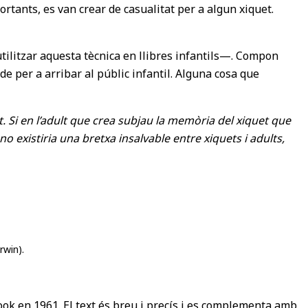
ortants, es van crear de casualitat per a algun xiquet.
 utilitzar aquesta tècnica en llibres infantils—. Compon
de per a arribar al públic infantil. Alguna cosa que
lt. Si en l’adult que crea subjau la memòria del xiquet que
 existiria una bretxa insalvable entre xiquets i adults,
rwin).
ook en 1961. El text és breu i precís i es complementa amb