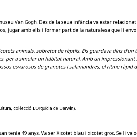
useu Van Gogh. Des de la seua infància va estar relacionat a
los, jugar amb ells i formar part de la naturalesa que li envo
icotets animals, sobretot de rèptils. Els guardava dins d’un
res, per a simular un hàbitat natural. Amb un impressionant s
ossos esvarosos de granotes i salamandres, el ritme ràpid d
ultura, col·lecció L’Orquídia de Darwin).
uan tenia 49 anys. Va ser Xicotet blau i xicotet groc. Se li va