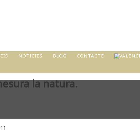
EIS
NOTICIES
BLOG
CONTACTE
I
mesura la natura.
ATS
L
011