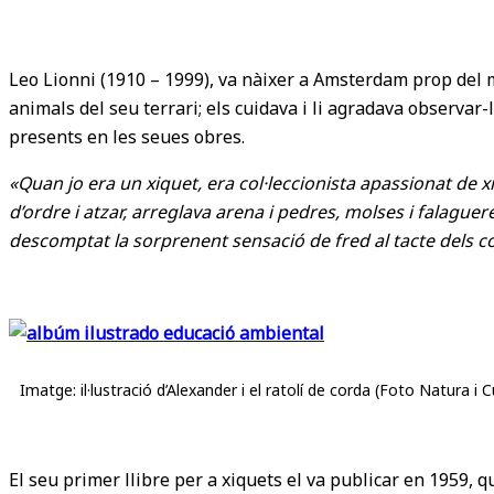
Leo Lionni (1910 – 1999), va nàixer a Amsterdam prop del m
animals del seu terrari; els cuidava i li agradava observar-
presents en les seues obres.
«Quan jo era un xiquet, era col·leccionista apassionat de x
d’ordre i atzar, arreglava arena i pedres, molses i falague
descomptat la sorprenent sensació de fred al tacte dels c
Imatge: il·lustració d’Alexander i el ratolí de corda (Foto Natura i C
El seu primer llibre per a xiquets el va publicar en 1959, q