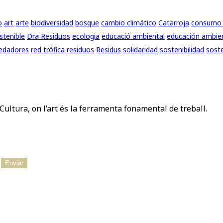
o
art
arte
biodiversidad
bosque
cambio climático
Catarroja
consumo 
stenible
Dra Residuos
ecologia
educació ambiental
educación ambie
edadores
red trófica
residuos
Residus
solidaridad
sostenibilidad
soste
Cultura, on l’art és la ferramenta fonamental de treball.