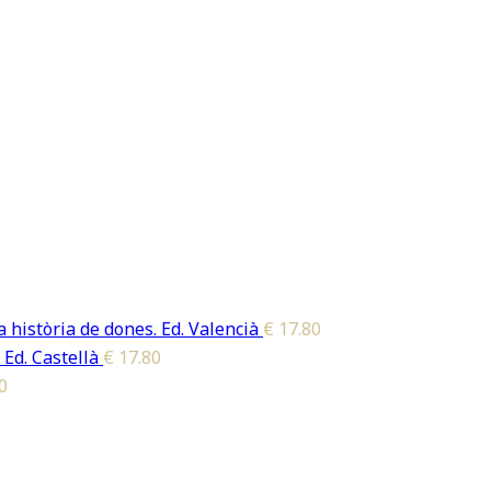
 història de dones. Ed. Valencià
€
17.80
 Ed. Castellà
€
17.80
0
0