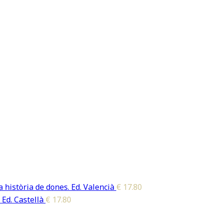
 història de dones. Ed. Valencià
€
17.80
 Ed. Castellà
€
17.80