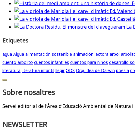
La 
Etiquetes
agua
Aigua
alimentación sostenible
animación lectora
arbol
arbolit
cuento arbolito
cuentos infantiles
cuentos para niños
desarrollo so
literatura
literatura infantil
llegir
ODS
Orquídea de Darwin
poesia
pr
Sobre nosaltres
Servei editorial de l’Àrea d’Educació Ambiental de Natura i 
NEWSLETTER