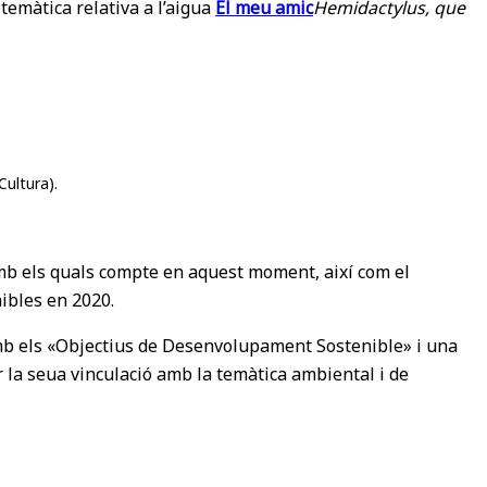
temàtica relativa a l’aigua
El meu amic
Hemidactylus, que
Cultura).
s, amb els quals compte en aquest moment, així com el
nibles en 2020.
amb els «Objectius de Desenvolupament Sostenible» i una
er la seua vinculació amb la temàtica ambiental i de