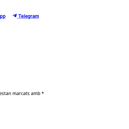
Share
pp
Telegram
on
 estan marcats amb
*