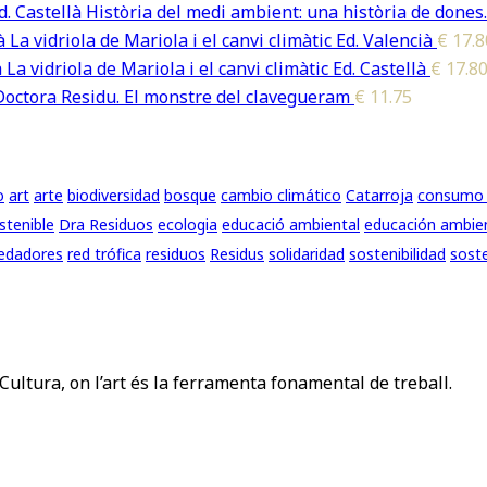
Història del medi ambient: una història de dones.
La vidriola de Mariola i el canvi climàtic Ed. Valencià
€
17.8
La vidriola de Mariola i el canvi climàtic Ed. Castellà
€
17.8
Doctora Residu. El monstre del clavegueram
€
11.75
o
art
arte
biodiversidad
bosque
cambio climático
Catarroja
consumo 
stenible
Dra Residuos
ecologia
educació ambiental
educación ambie
edadores
red trófica
residuos
Residus
solidaridad
sostenibilidad
soste
Cultura, on l’art és la ferramenta fonamental de treball.