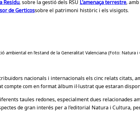
a Residu
, sobre la gestió dels RSU
L’amenaça terrestre
, amb 
esor de Gerticos
sobre el patrimoni històric i els visigots.
ció ambiental en l’estand de la Generalitat Valenciana (Foto: Natura i 
distribuïdors nacionals i internacionals els cinc relats citat
rmat compte com en format àlbum il·lustrat que estaran dispo
n diferents taules redones, especialment dues relacionades 
spectes de gran interés per a l’editorial Natura i Cultura, p