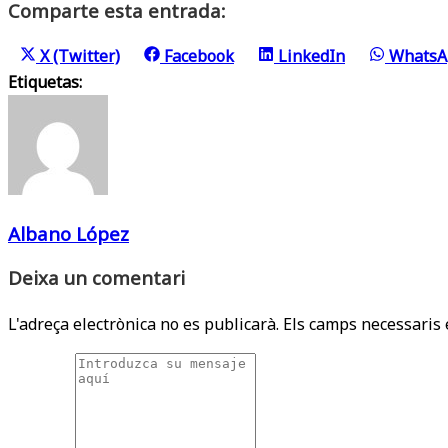
Comparte esta entrada:
Share
Share
Share
Share
X (Twitter)
Facebook
LinkedIn
WhatsA
on
on
on
on
Etiquetas:
Albano López
Deixa un comentari
L'adreça electrònica no es publicarà.
Els camps necessaris