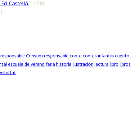
 Ed. Castellà
€
17.80
0
0
responsable
Consum responsable
conte
contes infantils
cuento
ntal
escuela de verano
feria
historia
ilustración
lectura
libro
libros
nibilitat