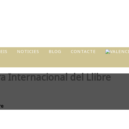
EIS
NOTICIES
BLOG
CONTACTE
I
ra Internacional del Llibre
ATS
L
re