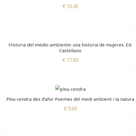
Valorado
€
10.45
con
5.00
de
5
Historia del medio ambiente: una historia de mujeres. Ed.
Castellano
€
17.80
Plou cendra des d’ahir. Poemes del medi ambient i la natura
€
9.90