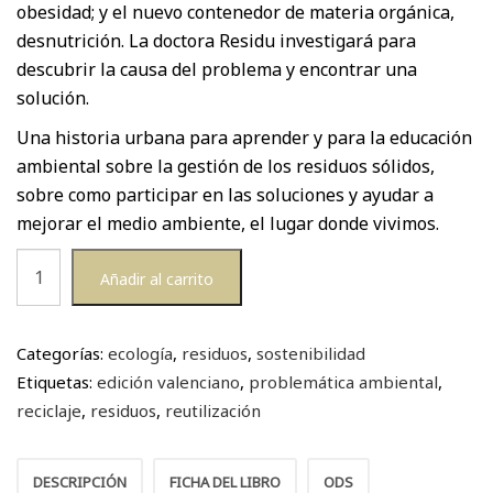
obesidad; y el nuevo contenedor de materia orgánica,
desnutrición. La doctora Residu investigará para
descubrir la causa del problema y encontrar una
solución.
Una historia urbana para aprender y para la educación
ambiental sobre la gestión de los residuos sólidos,
sobre como participar en las soluciones y ayudar a
mejorar el medio ambiente, el lugar donde vivimos.
La
Añadir al carrito
Doctora
Residu
cantidad
Categorías:
ecología
,
residuos
,
sostenibilidad
Etiquetas:
edición valenciano
,
problemática ambiental
,
reciclaje
,
residuos
,
reutilización
DESCRIPCIÓN
FICHA DEL LIBRO
ODS