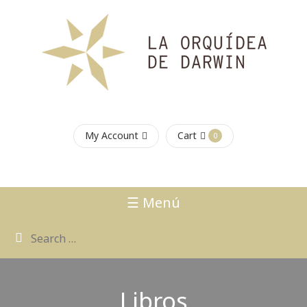
My Account
Cart
0
☰ Menú
Libros