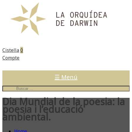
Cistella
0
Compte
☰ Menú
Dia Mundial de la poesia: la
poesia i l’educació
ambiental.
Home