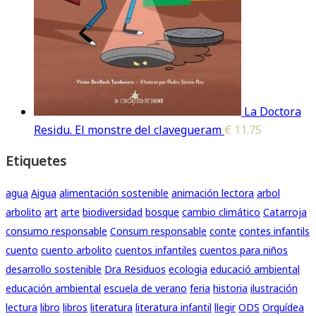
La Doctora
Residu. El monstre del clavegueram
€
11.75
Etiquetes
agua
Aigua
alimentación sostenible
animación lectora
arbol
arbolito
art
arte
biodiversidad
bosque
cambio climático
Catarroja
consumo responsable
Consum responsable
conte
contes infantils
cuento
cuento arbolito
cuentos infantiles
cuentos para niños
desarrollo sostenible
Dra Residuos
ecologia
educació ambiental
educación ambiental
escuela de verano
feria
historia
ilustración
lectura
libro
libros
literatura
literatura infantil
llegir
ODS
Orquídea