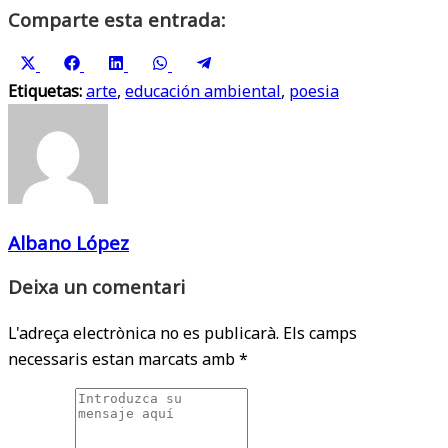
Comparte esta entrada:
Share
Share
Share
Share
Share
Etiquetas:
on
on
arte
,
educación ambiental
on
on
on
,
poesia
X
Facebook
LinkedIn
WhatsApp
Telegram
(Twitter)
Albano López
Deixa un comentari
L'adreça electrònica no es publicarà.
Els camps
necessaris estan marcats amb
*