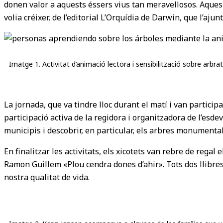
donen valor a aquests éssers vius tan meravellosos. Aquesta 
volia créixer, de l’editorial L’Orquídia de Darwin, que l’aju
Imatge 1. Activitat d’animació lectora i sensibilització sobre arbra
La jornada, que va tindre lloc durant el matí i van partici
participació activa de la regidora i organitzadora de l’es
municipis i descobrir, en particular, els arbres monumentals
En finalitzar les activitats, els xicotets van rebre de rega
Ramon Guillem «Plou cendra dones d’ahir». Tots dos llibres
nostra qualitat de vida.