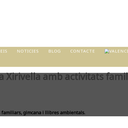
EIS
NOTICIES
BLOG
CONTACTE
I
a Xirivella amb activitats famil
ATS
L
s familiars, gimcana i llibres ambientals.