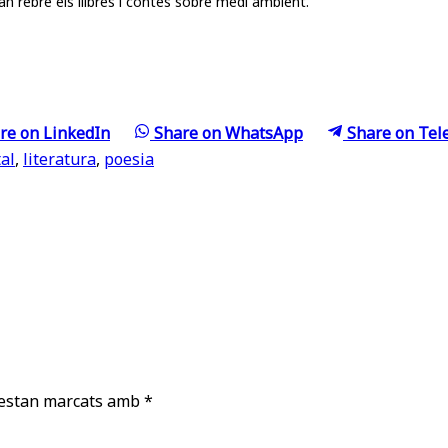
n rebre els llibres i contes sobre medi ambient.
re on
LinkedIn
Share on
WhatsApp
Share on
Tel
al
,
literatura
,
poesia
 estan marcats amb
*