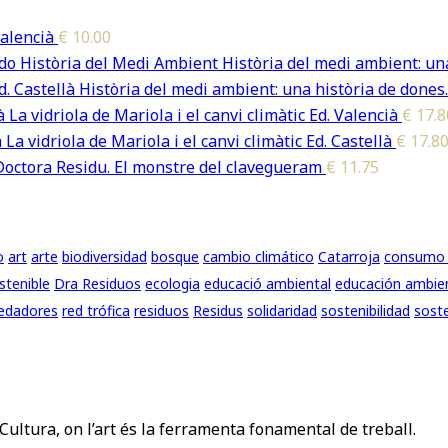
alencià
€
10.00
Història del medi ambient: una
Història del medi ambient: una història de dones.
La vidriola de Mariola i el canvi climàtic Ed. Valencià
€
17.8
La vidriola de Mariola i el canvi climàtic Ed. Castellà
€
17.8
Doctora Residu. El monstre del clavegueram
€
11.75
o
art
arte
biodiversidad
bosque
cambio climático
Catarroja
consumo 
stenible
Dra Residuos
ecologia
educació ambiental
educación ambie
edadores
red trófica
residuos
Residus
solidaridad
sostenibilidad
soste
Cultura, on l’art és la ferramenta fonamental de treball.