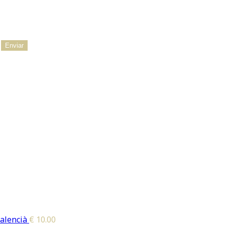
alencià
€
10.00