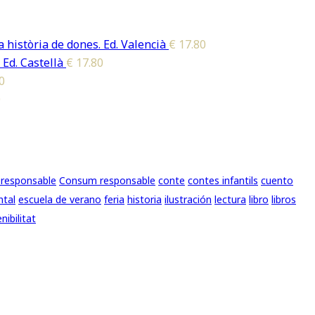
 història de dones. Ed. Valencià
€
17.80
 Ed. Castellà
€
17.80
0
0
responsable
Consum responsable
conte
contes infantils
cuento
ntal
escuela de verano
feria
historia
ilustración
lectura
libro
libros
nibilitat