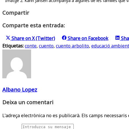
Imatge 2. Karin Jansen acompanya a algunes de les famílies que va
Compartir
Comparte esta entrada:
Share on
X (Twitter)
Share on
Facebook
Sha
Etiquetas:
conte
,
cuento
,
cuento arbolito
,
educació ambient
Albano Lopez
Deixa un comentari
L'adreça electrònica no es publicarà.
Els camps necessaris