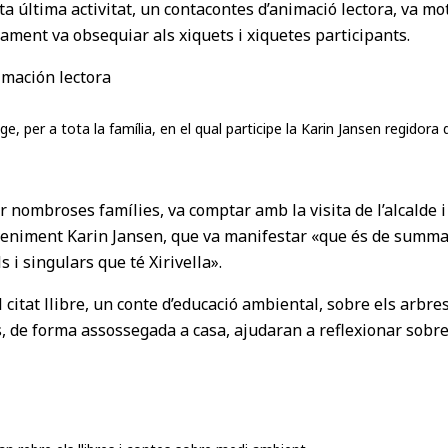
última activitat, un contacontes d’animació lectora, va motiv
ntament va obsequiar als xiquets i xiquetes participants.
tge, per a tota la família, en el qual participe la Karin Jansen regidor
par nombroses famílies, va comptar amb la visita de l’alcalde
deveniment Karin Jansen, que va manifestar «que és de summa
 i singulars que té Xirivella».
l el citat llibre, un conte d’educació ambiental, sobre els ar
, de forma assossegada a casa, ajudaran a reflexionar sobre