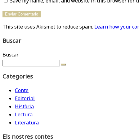
Save my name, email, and website in this browser for t
This site uses Akismet to reduce spam.
Learn how your com
Buscar
Buscar
Categories
Conte
Editorial
Història
Lectura
Literatura
Els nostres contes