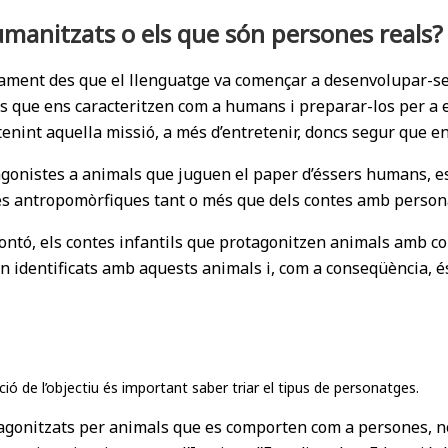
umanitzats o els que són persones reals?
rament des que el llenguatge va començar a desenvolupar-se
s que ens caracteritzen com a humans i preparar-los per a e
tenint aquella missió, a més d’entretenir, doncs segur que en
tagonistes a animals que juguen el paper d’éssers humans, es
ries antropomòrfiques tant o més que dels contes amb perso
orontó, els contes infantils que protagonitzen animals amb
n identificats amb aquests animals i, com a conseqüència, és
nció de l’objectiu és important saber triar el tipus de personatges.
rotagonitzats per animals que es comporten com a persones,