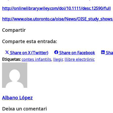
http://onlinelibrary.wiley.com/doi/10.1111/desc.12590/full
http://www.oise.utoronto.ca/oise/News/OISE_study_shows
Compartir
Comparte esta entrada:
Share on
X (Twitter)
Share on
Facebook
Sha
Etiquetas:
contes infantils
,
llegir
,
llibre electrónic
Albano López
Deixa un comentari