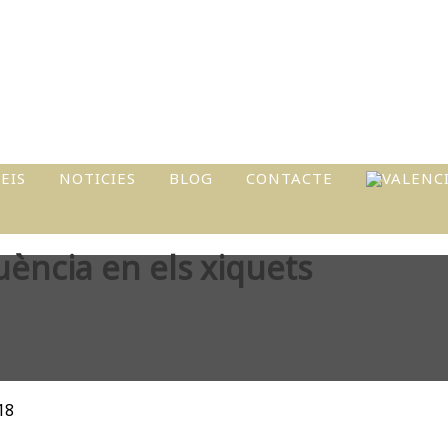
EIS
NOTICIES
BLOG
CONTACTE
I
ència en els xiquets
ATS
L
18