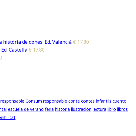
 història de dones. Ed. Valencià
€
17.80
 Ed. Castellà
€
17.80
0
0
responsable
Consum responsable
conte
contes infantils
cuento
ntal
escuela de verano
feria
historia
ilustración
lectura
libro
libros
nibilitat