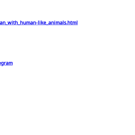
han_with_human-like_animals.html
egram