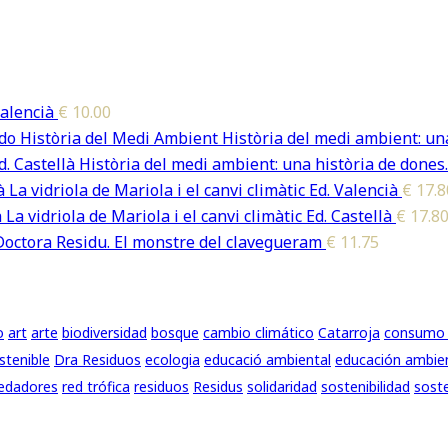
alencià
€
10.00
Història del medi ambient: una
Història del medi ambient: una història de dones.
La vidriola de Mariola i el canvi climàtic Ed. Valencià
€
17.8
La vidriola de Mariola i el canvi climàtic Ed. Castellà
€
17.8
Doctora Residu. El monstre del clavegueram
€
11.75
o
art
arte
biodiversidad
bosque
cambio climático
Catarroja
consumo 
stenible
Dra Residuos
ecologia
educació ambiental
educación ambie
edadores
red trófica
residuos
Residus
solidaridad
sostenibilidad
soste