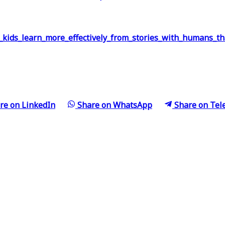
_kids_learn_more_effectively_from_stories_with_humans_t
re on
LinkedIn
Share on
WhatsApp
Share on
Tel