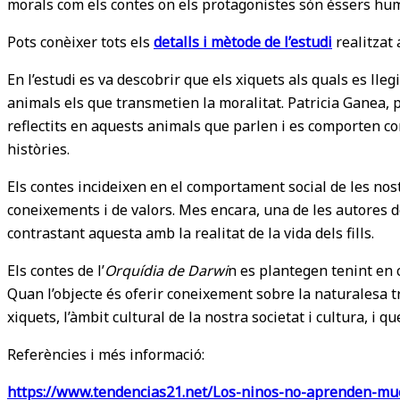
morals com els contes on els protagonistes són éssers huma
Pots conèixer tots els
detalls i mètode de l’estudi
realitzat 
En l’estudi es va descobrir que els xiquets als quals es l
animals els que transmetien la moralitat. Patricia Ganea,
reflectits en aquests animals que parlen i es comporten c
històries.
Els contes incideixen en el comportament social de les nostr
coneixements i de valors. Mes encara, una de les autores d
contrastant aquesta amb la realitat de la vida dels fills.
Els contes de l’
Orquídia de Darwi
n es plantegen tenint en 
Quan l’objecte és oferir coneixement sobre la naturalesa tr
xiquets, l’àmbit cultural de la nostra societat i cultura, i q
Referències i més informació:
https://www.tendencias21.net/Los-ninos-no-aprenden-muc