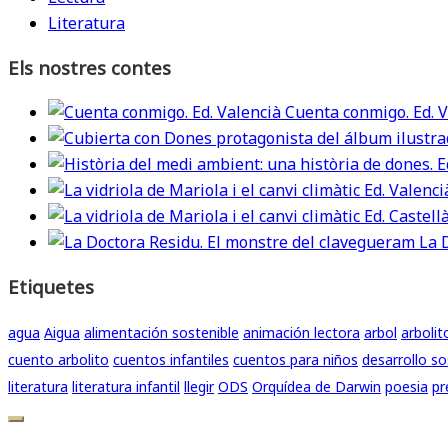
Literatura
Els nostres contes
Cuenta conmigo. Ed. V
La 
Etiquetes
agua
Aigua
alimentación sostenible
animación lectora
arbol
arbolit
cuento arbolito
cuentos infantiles
cuentos para niños
desarrollo so
literatura
literatura infantil
llegir
ODS
Orquídea de Darwin
poesia
pr