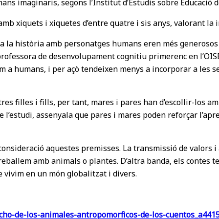
ns imaginaris, segons l’Institut d’Estudis sobre Educació d
amb xiquets i xiquetes d’entre quatre i sis anys, valorant la 
legia la història amb personatges humans eren més generosos
 professora de desenvolupament cognitiu primerenc en l’OISE
om a humans, i per açò tendeixen menys a incorporar a les 
es filles i fills, per tant, mares i pares han d’escollir-los
e l’estudi, assenyala que pares i mares poden reforçar l’apr
consideració aquestes premisses. La transmissió de valors 
eballem amb animals o plantes. D’altra banda, els contes ten
ue vivim en un món globalitzat i divers.
ho-de-los-animales-antropomorficos-de-los-cuentos_a441