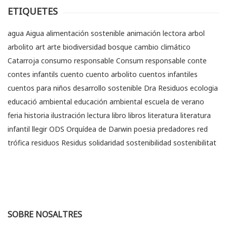
ETIQUETES
agua
Aigua
alimentación sostenible
animación lectora
arbol
arbolito
art
arte
biodiversidad
bosque
cambio climático
Catarroja
consumo responsable
Consum responsable
conte
contes infantils
cuento
cuento arbolito
cuentos infantiles
cuentos para niños
desarrollo sostenible
Dra Residuos
ecologia
educació ambiental
educación ambiental
escuela de verano
feria
historia
ilustración
lectura
libro
libros
literatura
literatura
infantil
llegir
ODS
Orquídea de Darwin
poesia
predadores
red
trófica
residuos
Residus
solidaridad
sostenibilidad
sostenibilitat
SOBRE NOSALTRES