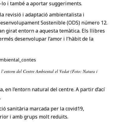
r-lo i també a aportar suggeriments.
 la revisió i adaptació ambientalista i
e Desenvolupament Sostenible (ODS) número 12.
han girat entorn a aquesta temàtica. Els llibres
ermés desenvolupar l’amor i l’hàbit de la
a l’entorn del Centre Ambiental el Vedat (Foto: Natura i
, en l’entorn natural del centre. A partir d’ací
…
ació sanitària marcada per la covid19,
ior i amb grups molt reduïts.