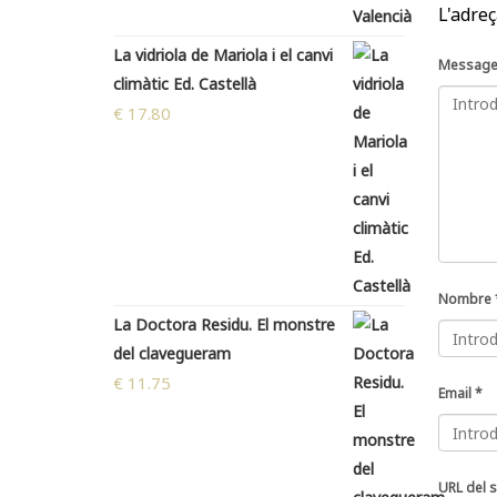
L'adreç
La vidriola de Mariola i el canvi
Messag
climàtic Ed. Castellà
€
17.80
Nombre
La Doctora Residu. El monstre
del clavegueram
€
11.75
Email
*
URL del s