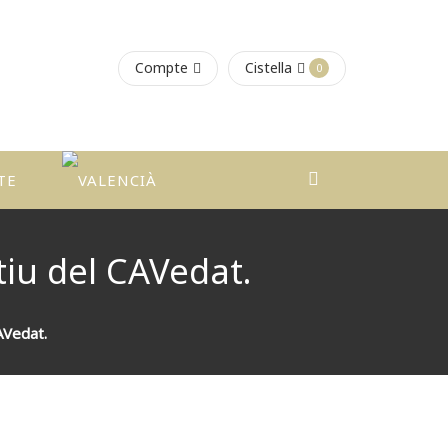
Compte
Cistella
0
TE
stiu del CAVedat.
CAVedat.