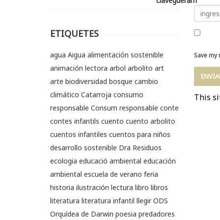
ETIQUETES
agua
Aigua
alimentación sostenible
Save my n
animación lectora
arbol
arbolito
art
arte
biodiversidad
bosque
cambio
climático
Catarroja
consumo
This s
responsable
Consum responsable
conte
contes infantils
cuento
cuento arbolito
cuentos infantiles
cuentos para niños
desarrollo sostenible
Dra Residuos
ecologia
educació ambiental
educación
ambiental
escuela de verano
feria
historia
ilustración
lectura
libro
libros
literatura
literatura infantil
llegir
ODS
Orquídea de Darwin
poesia
predadores