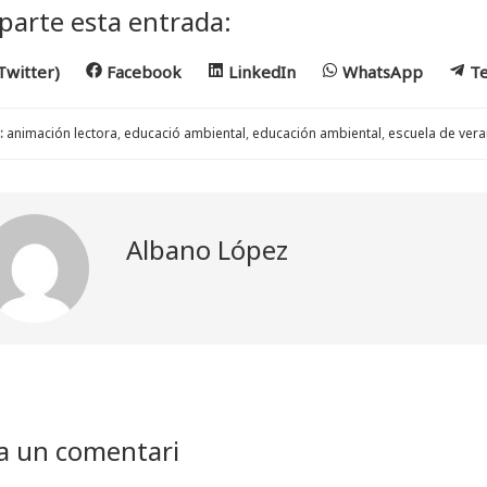
arte esta entrada:
are
Share
Share
Share
Sh
Twitter)
Facebook
LinkedIn
WhatsApp
T
on
on
on
o
:
animación lectora
,
educació ambiental
,
educación ambiental
,
escuela de ver
Albano López
a un comentari