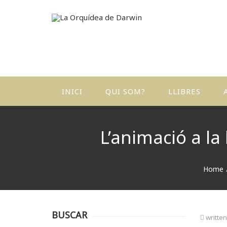
INICI
QUI SOM?
LLIBRES
A
I
L’animació a la 
C
P
Home
I
E
C
BUSCAR
writte