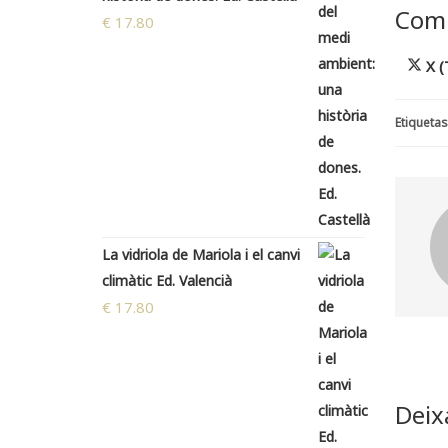
Comp
€
17.80
Sh
X (
on
Etiquetas
La vidriola de Mariola i el canvi
climàtic Ed. Valencià
€
17.80
Deix