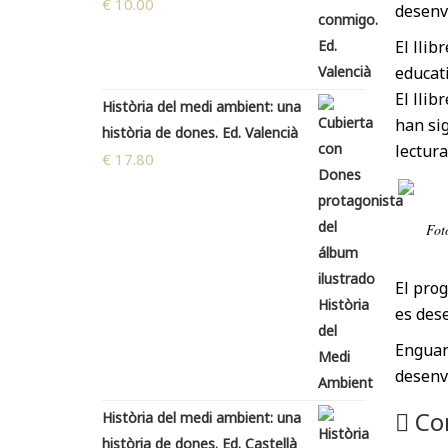
€
10.00
desenvo
El llib
educat
El llib
Història del medi ambient: una
han sig
història de dones. Ed. Valencià
lectura
€
17.80
Fot
El prog
es dese
Enguany
desenvo
Co
Història del medi ambient: una
història de dones. Ed. Castellà