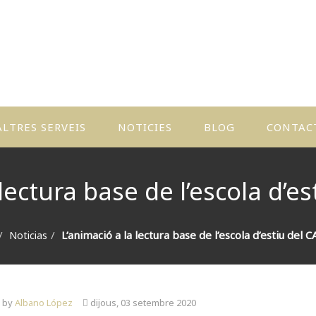
ALTRES SERVEIS
NOTICIES
BLOG
CONTAC
CTIVITATS
 TALLERS
lectura base de l’escola d’e
ONTES
ERSONALIZATS
L’animació a la lectura base de l’escola d’estiu del 
Noticias
L·LUSTRA
L TEU
OL·LE
n by
Albano López
dijous, 03 setembre 2020