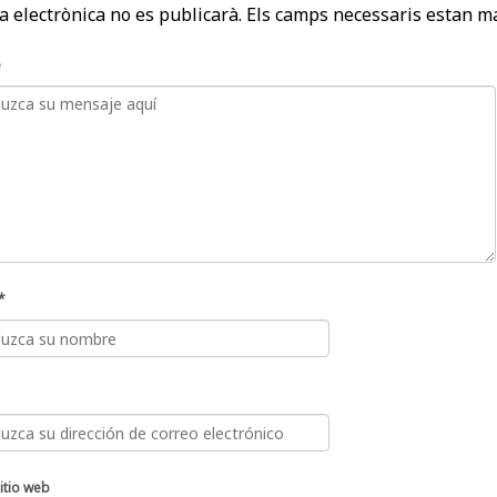
a electrònica no es publicarà.
Els camps necessaris estan 
e
*
itio web