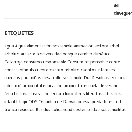
ETIQUETES
agua
Aigua
alimentación sostenible
animación lectora
arbol
arbolito
art
arte
biodiversidad
bosque
cambio climático
Catarroja
consumo responsable
Consum responsable
conte
contes infantils
cuento
cuento arbolito
cuentos infantiles
cuentos para niños
desarrollo sostenible
Dra Residuos
ecologia
educació ambiental
educación ambiental
escuela de verano
feria
historia
ilustración
lectura
libro
libros
literatura
literatura
infantil
llegir
ODS
Orquídea de Darwin
poesia
predadores
red
trófica
residuos
Residus
solidaridad
sostenibilidad
sostenibilitat