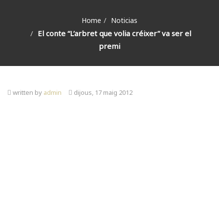
Home
Noticias
El conte “L’arbret que volia créixer” va ser el
premi
written by
admin
dijous, 17 maig 2012