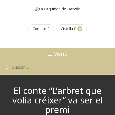
Compte
Cistella
0
☰ Menú
El conte “L’arbret que
volia créixer” va ser el
premi