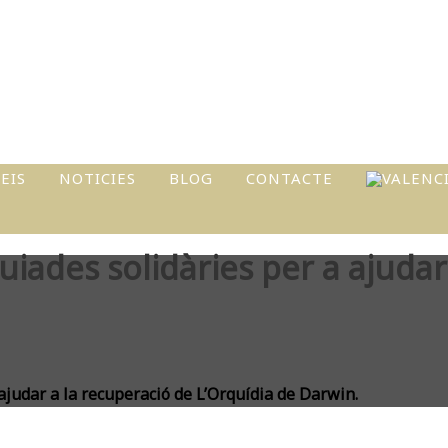
EIS
NOTICIES
BLOG
CONTACTE
I
uiades solidàries per a ajudar
ATS
L
ajudar a la recuperació de L’Orquídia de Darwin.