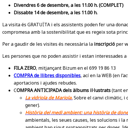
Divendres 6 de desembre, a les 11.00 h. (COMPLET)
Dissabte 14 de desembre, a les 11.00 h.
La visita és GRATUÏTA i els assistents poden fer una donac
compromesa amb la sostenibilitat que es regeix sota princip
Per a gaudir de les visites és necessària la
inscripció
per w
Les persones que no poden assistir i estan interessades a
FILA ZERO
, mitjançant Bizum en el 699 19 86 13
COMPRA de llibres disponibles
, ací en la WEB (en l’
aportacions i ajudes rebudes.
C
OMPRA ANTICIPADA dels àlbums il·lustrats
(tant en
La vidriola de Mariola.
Sobre el canvi climàtic
, i
gener).
Història del medi ambient: una història de don
ambientals, les seues causes, les solucions i la
ambient han sigut protagonitzats per dones. Ideal