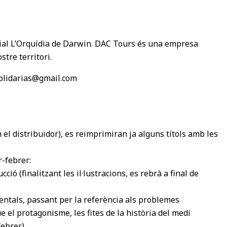
orial L’Orquídia de Darwin. DAC Tours és una empresa
tre territori.
solidarias@gmail.com
n el distribuïdor), es reimprimiran ja alguns títols amb les
r-febrer:
ció (finalitzant les il·lustracions, es rebrà a final de
ientals, passant per la referència als problemes
e el protagonisme, les fites de la història del medi
ebrer).