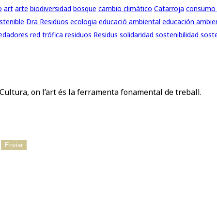
o
art
arte
biodiversidad
bosque
cambio climático
Catarroja
consumo 
stenible
Dra Residuos
ecologia
educació ambiental
educación ambie
edadores
red trófica
residuos
Residus
solidaridad
sostenibilidad
soste
Cultura, on l’art és la ferramenta fonamental de treball.