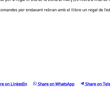
comandes per endavant rebran amb el llibre un regal de l’edi
re on
LinkedIn
Share on
WhatsApp
Share on
Tel