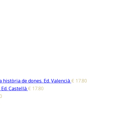
 història de dones. Ed. Valencià
€
17.80
 Ed. Castellà
€
17.80
0
0