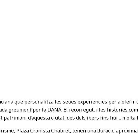
enciana que personalitza les seues experiències per a oferir
ada greument per la DANA. El recorregut, i les històries c
t patrimoni d’aquesta ciutat, des dels ibers fins hui… molta h
urisme, Plaza Cronista Chabret, tenen una duració aproximada