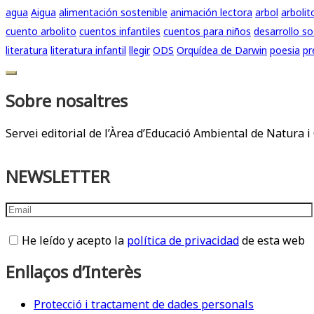
agua
Aigua
alimentación sostenible
animación lectora
arbol
arbolit
cuento arbolito
cuentos infantiles
cuentos para niños
desarrollo so
literatura
literatura infantil
llegir
ODS
Orquídea de Darwin
poesia
pr
Sobre nosaltres
Servei editorial de l’Àrea d’Educació Ambiental de Natura i 
NEWSLETTER
He leído y acepto la
política de privacidad
de esta web
Enllaços d’Interès
Protecció i tractament de dades personals