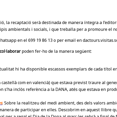
ió, la recaptació serà destinada de manera íntegra a l’edit
is ambientals i socials, i que treballa per a promoure el nos
hatsapp en el 699 19 86 13 o per email en dactours.visitas.
col·laborar
poden fer-ho de la manera següent:
actualitat hi ha disponible escassos exemplars de cada títol e
 castellà com en valencià) que estava previst traure al gene
 on s’ha inclòs referència a la DANA, atés que estava en produc
es
. Sobre la realitzeu del medi ambient, des dels valors amb
 manera de participar en elles. Descobrim en aquest llibre qu
 per a regal el Dia de la Dona al març (es rebrà a final de f