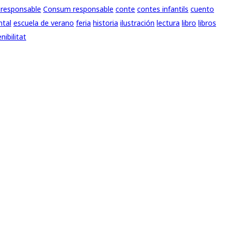
responsable
Consum responsable
conte
contes infantils
cuento
ntal
escuela de verano
feria
historia
ilustración
lectura
libro
libros
nibilitat