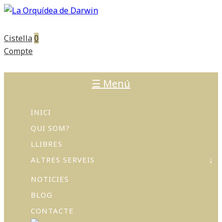
Cistella
0
Compte
☰ Menú
INICI
QUI SOM?
LLIBRES
ALTRES SERVEIS
NOTICIES
ACTIVITATS
I
BLOG
TALLERS
CONTACTE