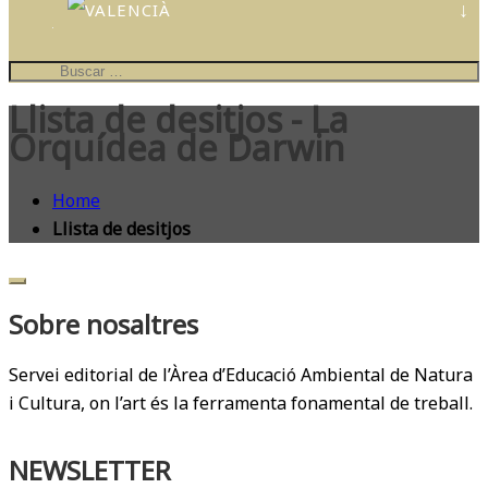
CONTES
PERSONALIZATS
IL·LUSTRA
EL
Llista de desitjos - La
TEU
COL·LE
Orquídea de Darwin
Home
Llista de desitjos
Sobre nosaltres
Servei editorial de l’Àrea d’Educació Ambiental de Natura
i Cultura, on l’art és la ferramenta fonamental de treball.
NEWSLETTER