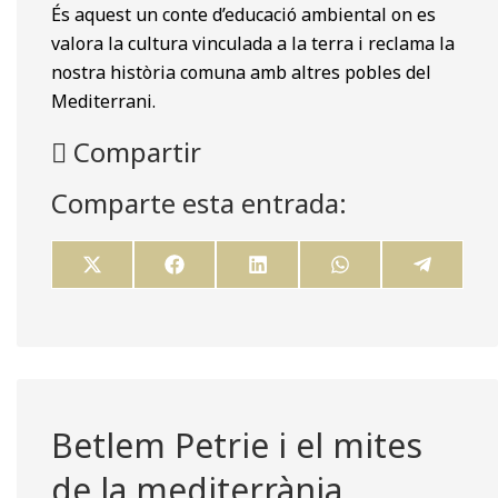
És aquest un conte d’educació ambiental on es
valora la cultura vinculada a la terra i reclama la
nostra història comuna amb altres pobles del
Mediterrani.
Compartir
Comparte esta entrada:
Share
Share
Share
Share
Share
X
F
L
W
T
on
on
on
on
on
(
a
i
h
e
T
c
n
a
l
w
e
k
t
e
i
b
e
s
g
t
o
d
A
r
t
o
I
p
a
e
k
n
p
m
r
)
Betlem Petrie i el mites
de la mediterrània