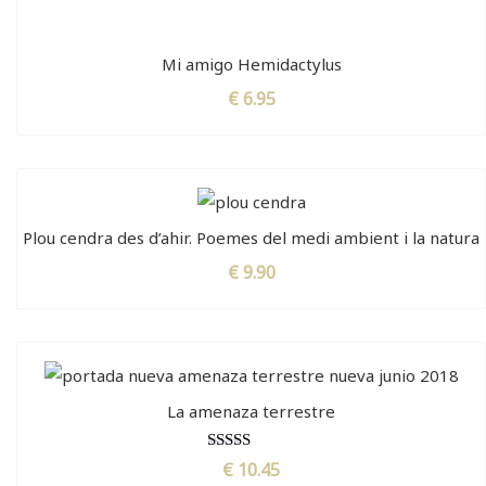
Mi amigo Hemidactylus
€
6.95
Plou cendra des d’ahir. Poemes del medi ambient i la natura
€
9.90
La amenaza terrestre
Puntuat amb
€
10.45
5.00
de 5