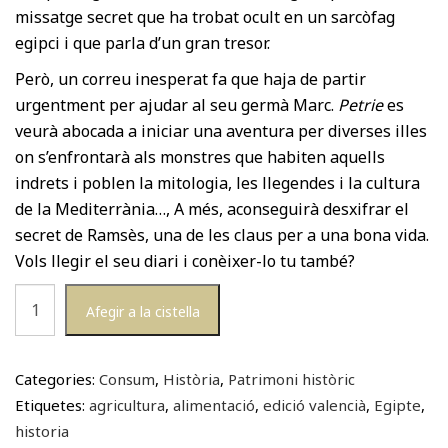
missatge secret que ha trobat ocult en un sarcòfag
egipci i que parla d’un gran tresor.
Però, un correu inesperat fa que haja de partir
urgentment per ajudar al seu germà Marc.
Petrie
es
veurà abocada a iniciar una aventura per diverses illes
on s’enfrontarà als monstres que habiten aquells
indrets i poblen la mitologia, les llegendes i la cultura
de la Mediterrània…, A més, aconseguirà desxifrar el
secret de Ramsès, una de les claus per a una bona vida.
Vols llegir el seu diari i conèixer-lo tu també?
quantitat
Afegir a la cistella
de
Betlem
Petrie
Categories:
Consum
,
Història
,
Patrimoni històric
i
Etiquetes:
agricultura
,
alimentació
,
edició valencià
,
Egipte
,
el
historia