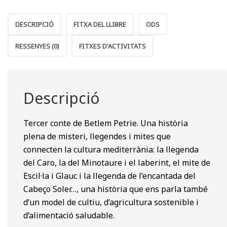
mites
de
DESCRIPCIÓ
FITXA DEL LLIBRE
ODS
la
mediterrània
RESSENYES (0)
FITXES D'ACTIVITATS
Descripció
Tercer conte de Betlem Petrie. Una història
plena de misteri, llegendes i mites que
connecten la cultura mediterrània: la llegenda
del Caro, la del Minotaure i el laberint, el mite de
Escil·la i Glauc i la llegenda de l’encantada del
Cabeço Soler…, una història que ens parla també
d’un model de cultiu, d’agricultura sostenible i
d’alimentació saludable.