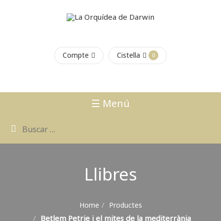
Compte
Cistella
0
☰ Menú
Llibres
Home
Productes
Betlem Petrie i el mites de la mediterrània