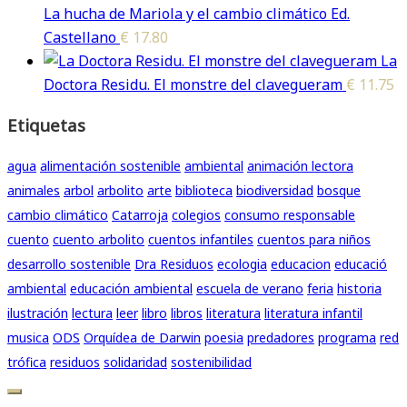
La hucha de Mariola y el cambio climático Ed.
Castellano
€
17.80
La
Doctora Residu. El monstre del clavegueram
€
11.75
Etiquetas
agua
alimentación sostenible
ambiental
animación lectora
animales
arbol
arbolito
arte
biblioteca
biodiversidad
bosque
cambio climático
Catarroja
colegios
consumo responsable
cuento
cuento arbolito
cuentos infantiles
cuentos para niños
desarrollo sostenible
Dra Residuos
ecologia
educacion
educació
ambiental
educación ambiental
escuela de verano
feria
historia
ilustración
lectura
leer
libro
libros
literatura
literatura infantil
musica
ODS
Orquídea de Darwin
poesia
predadores
programa
red
trófica
residuos
solidaridad
sostenibilidad