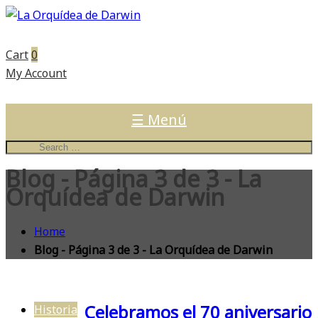
Cart
0
My Account
☰ Menú
Blog - Página 3 de 3 - La
Orquídea de Darwin
Home
Blog - Página 3 de 3 - La Orquídea de Darwin
Celebramos el 70 aniversario
Historia