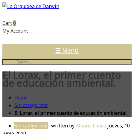
Cart
0
My Account
☰ Menú
El Lorax, el primer cuento
de educación ambiental.
Home
Sin categorizar
El Lorax, el primer cuento de educación ambiental.
Sin categorizar
written by
Albano López
jueves, 10
junio 2010