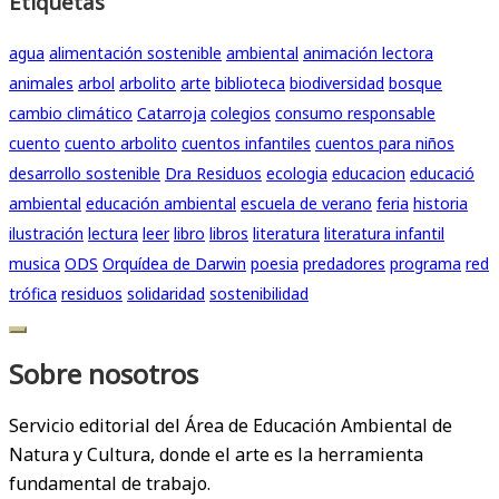
Etiquetas
agua
alimentación sostenible
ambiental
animación lectora
animales
arbol
arbolito
arte
biblioteca
biodiversidad
bosque
cambio climático
Catarroja
colegios
consumo responsable
cuento
cuento arbolito
cuentos infantiles
cuentos para niños
desarrollo sostenible
Dra Residuos
ecologia
educacion
educació
ambiental
educación ambiental
escuela de verano
feria
historia
ilustración
lectura
leer
libro
libros
literatura
literatura infantil
musica
ODS
Orquídea de Darwin
poesia
predadores
programa
red
trófica
residuos
solidaridad
sostenibilidad
Sobre nosotros
Servicio editorial del Área de Educación Ambiental de
Natura y Cultura, donde el arte es la herramienta
fundamental de trabajo.