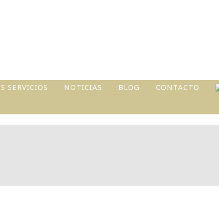
S SERVICIOS
NOTICIAS
BLOG
CONTACTO
VIDADES Y
ERES
TOS
ONALIZADOS
UCCIÓN DE
TOS Y
OS LOCALES
TRA TU