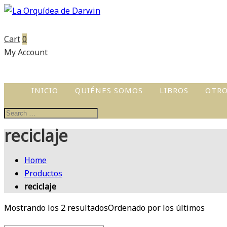
Cart
0
My Account
INICIO
QUIÉNES SOMOS
LIBROS
OTRO
ACTI
TALL
reciclaje
CUEN
PERS
Home
Productos
PROD
reciclaje
CUEN
LIBR
Mostrando los 2 resultados
Ordenado por los últimos
ILUS