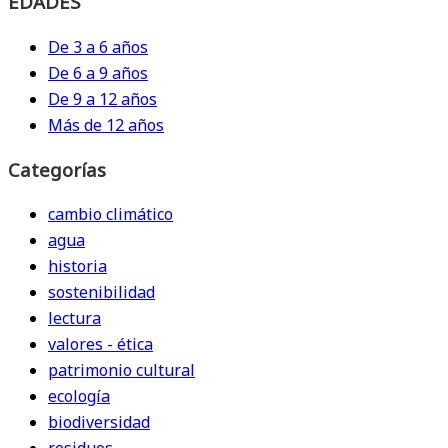
EDADES
De 3 a 6 años
De 6 a 9 años
De 9 a 12 años
Más de 12 años
Categorías
cambio climático
agua
historia
sostenibilidad
lectura
valores - ética
patrimonio cultural
ecología
biodiversidad