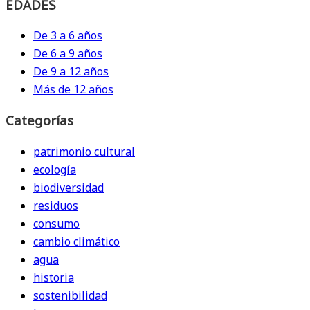
EDADES
De 3 a 6 años
De 6 a 9 años
De 9 a 12 años
Más de 12 años
Categorías
patrimonio cultural
ecología
biodiversidad
residuos
consumo
cambio climático
agua
historia
sostenibilidad