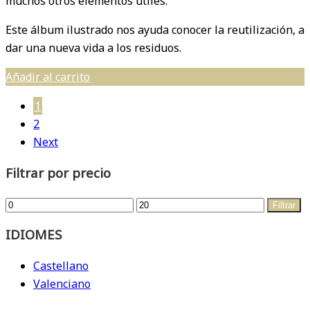
muchos otros elementos útiles.
Este álbum ilustrado nos ayuda conocer la reutilización, a
dar una nueva vida a los residuos.
Añadir al carrito
1
2
Next
Filtrar por precio
Precio
Precio
Filtrar
mínimo
máximo
IDIOMES
Castellano
Valenciano