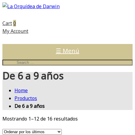
Cart
0
My Account
☰ Menú
De 6 a 9 años
Home
Productos
De 6 a 9 años
Ordenado
Mostrando 1–12 de 16 resultados
por
los