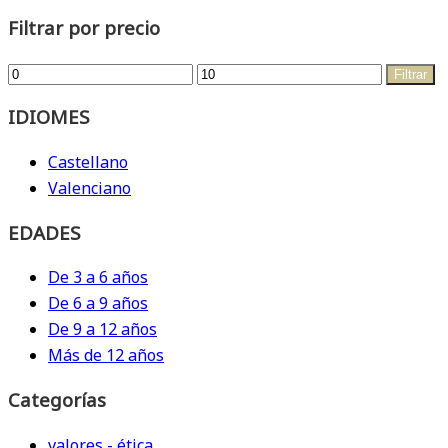
Filtrar por precio
Precio
Precio
Filtrar
mínimo
máximo
IDIOMES
Castellano
Valenciano
EDADES
De 3 a 6 años
De 6 a 9 años
De 9 a 12 años
Más de 12 años
Categorías
valores - ética