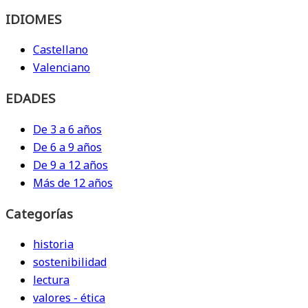
IDIOMES
Castellano
Valenciano
EDADES
De 3 a 6 años
De 6 a 9 años
De 9 a 12 años
Más de 12 años
Categorías
historia
sostenibilidad
lectura
valores - ética