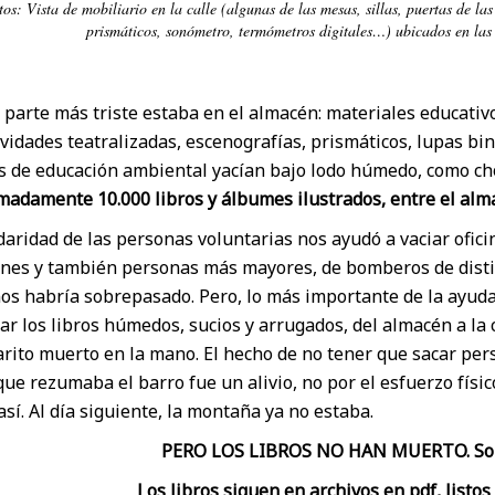
tos: Vista de mobiliario en la calle (algunas de las mesas, sillas, puertas de las
prismáticos, sonómetro, termómetros digitales…) ubicados en las 
 parte más triste estaba en el almacén: materiales educativo
ividades teatralizadas, escenografías, prismáticos, lupas bin
s de educación ambiental yacían bajo lodo húmedo, como ch
adamente 10.000 libros y álbumes ilustrados, entre el alma
daridad de las personas voluntarias nos ayudó a vaciar ofici
enes y también personas más mayores, de bomberos de distint
os habría sobrepasado. Pero, lo más importante de la ayuda 
ar los libros húmedos, sucios y arrugados, del almacén a la
rito muerto en la mano. El hecho de no tener que sacar pers
que rezumaba el barro fue un alivio, no por el esfuerzo físi
así. Al día siguiente, la montaña ya no estaba.
PERO LOS LIBROS NO HAN MUERTO. Solo
Los libros siguen en archivos en pdf, listos