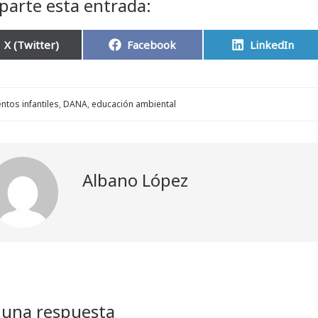
arte esta entrada:
Compartir
Compartir
Compartir
X (Twitter)
Facebook
LinkedIn
en
en
en
ntos infantiles
,
DANA
,
educación ambiental
Albano López
 una respuesta