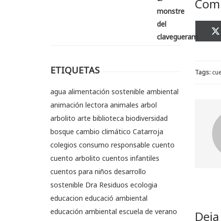
Comp
ETIQUETAS
Tags:
cue
agua
alimentación sostenible
ambiental
animación lectora
animales
arbol
arbolito
arte
biblioteca
biodiversidad
bosque
cambio climático
Catarroja
colegios
consumo responsable
cuento
cuento arbolito
cuentos infantiles
cuentos para niños
desarrollo
sostenible
Dra Residuos
ecologia
educacion
educació ambiental
educación ambiental
escuela de verano
Deja