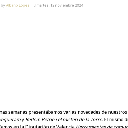
n by
Albano López
martes, 12 noviembre 2024
ILUSTRA
TU
COLE
nas semanas presentábamos varias novedades de nuestros 
avegueram
y
Betlem Petrie i el misteri de la Torre
. El mismo d
íamos en la Diputación de Valencia
Herramientas de comunic