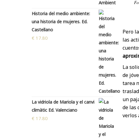
Fo
Historia del medio ambiente:
una historia de mujeres. Ed.
Castellano
Pero la
€
17.80
las act
cuento
aproxim
La soli
de jóv
tarea n
traslad
un paja
La vidriola de Mariola y el canvi
de las 
climàtic Ed. Valenciano
verlos 
€
17.80