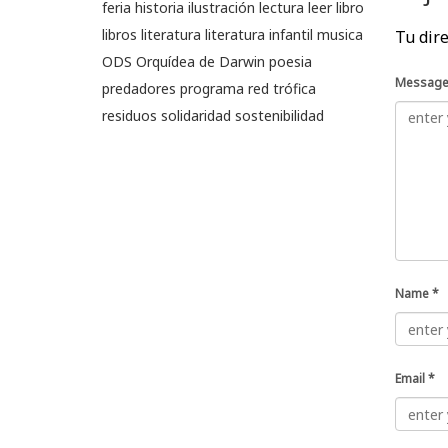
feria
historia
ilustración
lectura
leer
libro
libros
literatura
literatura infantil
musica
Tu dire
ODS
Orquídea de Darwin
poesia
Messag
predadores
programa
red trófica
residuos
solidaridad
sostenibilidad
Name
*
Email
*