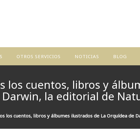
S
OTROS SERVICIOS
NOTICIAS
BLOG
ACTIVIDADES
Y TALLERES
los cuentos, libros y álbu
Darwin, la editorial de Natu
CUENTOS
PERSONALIZADOS
 los cuentos, libros y álbumes ilustrados de La Orquídea de Dar
PRODUCCIÓN
DE CUENTOS
Y LIBROS
LOCALES