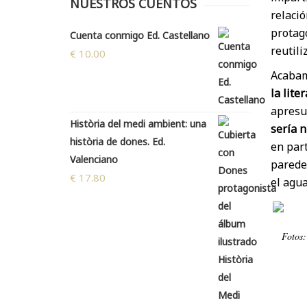
NUESTROS CUENTOS
relació
protago
Cuenta conmigo Ed. Castellano
reutili
€
10.00
Acabam
la lite
apresu
Història del medi ambient: una
sería 
història de dones. Ed.
en part
Valenciano
paredes
€
17.80
el agu
Fotos: