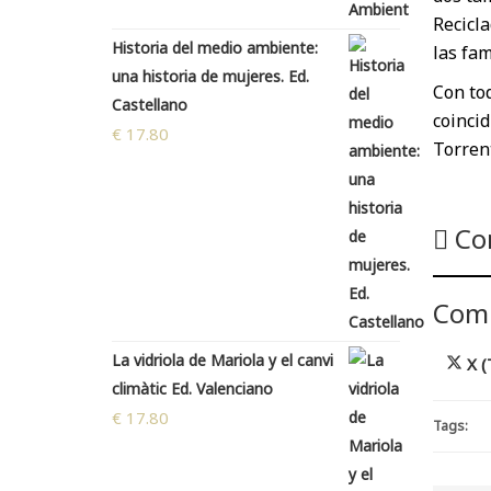
Recicla
Historia del medio ambiente:
las fam
una historia de mujeres. Ed.
Con tod
Castellano
coinci
€
17.80
Torrent
Co
Comp
La vidriola de Mariola y el canvi
Co
X (
climàtic Ed. Valenciano
en
€
17.80
Tags: