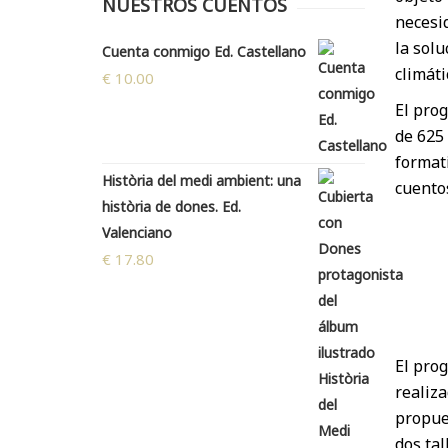
NUESTROS CUENTOS
necesid
la solu
Cuenta conmigo Ed. Castellano
climáti
€
10.00
El prog
de 625 
formati
Història del medi ambient: una
cuento
història de dones. Ed.
Valenciano
€
17.80
El prog
realiza
propues
dos tal