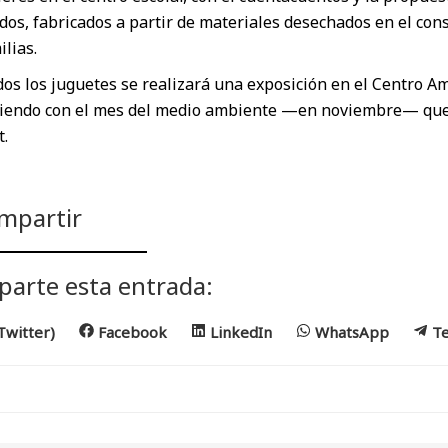
dos, fabricados a partir de materiales desechados en el con
ilias.
os los juguetes se realizará una exposición en el Centro Amb
diendo con el mes del medio ambiente —en noviembre— que 
.
mpartir
arte esta entrada:
mpartir
Compartir
Compartir
Compartir
Co
Twitter)
Facebook
LinkedIn
WhatsApp
T
en
en
en
e