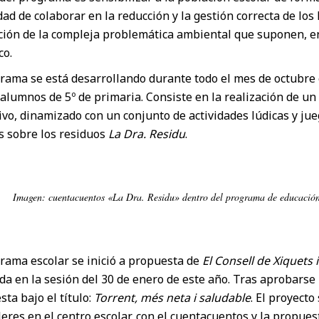
ad de colaborar en la reducción y la gestión correcta de los
ción de la compleja problemática ambiental que suponen, en
co.
rama se está desarrollando durante todo el mes de octubre e
alumnos de 5º de primaria. Consiste en la realización de un 
vo, dinamizado con un conjunto de actividades lúdicas y jue
s sobre los residuos
La Dra. Residu
.
Imagen: cuentacuentos «La Dra. Residu» dentro del programa de educación
rama escolar se inició a propuesta de
El Consell de Xiquets 
da en la sesión del 30 de enero de este año. Tras aprobarse
ta bajo el título:
Torrent, més neta i saludable
. El proyecto
leres en el centro escolar, con el cuentacuentos y la propue