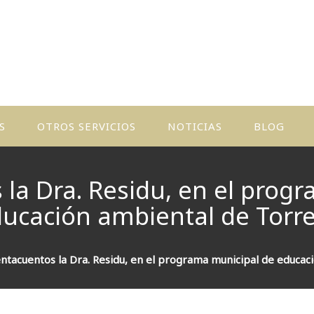
S
OTROS SERVICIOS
NOTICIAS
BLOG
ACTIVIDADES
Y TALLERES
 la Dra. Residu, en el prog
ucación ambiental de Torr
CUENTOS
PERSONALIZADOS
entacuentos la Dra. Residu, en el programa municipal de educac
PRODUCCIÓN
DE CUENTOS
Y LIBROS
LOCALES