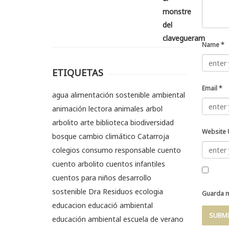
Name
*
ETIQUETAS
Email
*
agua
alimentación sostenible
ambiental
animación lectora
animales
arbol
arbolito
arte
biblioteca
biodiversidad
Website 
bosque
cambio climático
Catarroja
colegios
consumo responsable
cuento
cuento arbolito
cuentos infantiles
cuentos para niños
desarrollo
sostenible
Dra Residuos
ecologia
Guarda m
educacion
educació ambiental
educación ambiental
escuela de verano