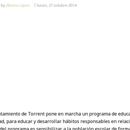
n by
Albano López
lunes, 27 octubre 2014
ILUSTRA
TU
COLE
ntamiento de Torrent pone en marcha un programa de educaci
ad, para educar y desarrollar hábitos responsables en relac
del programa es sensibilizar a la población escolar de forma 