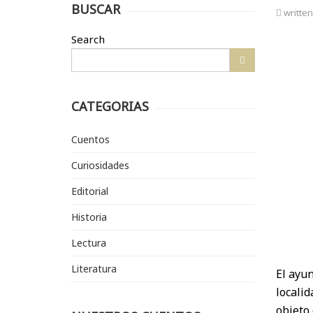
BUSCAR
writte
Search
CATEGORIAS
Cuentos
Curiosidades
Editorial
Historia
Lectura
Literatura
El ayu
localid
objeto 