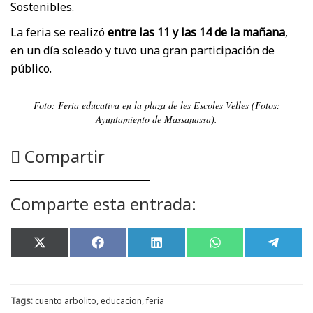
Sostenibles.
La feria se realizó
entre las 11 y las 14 de la mañana
,
en un día soleado y tuvo una gran participación de
público.
Foto: Feria educativa en la plaza de les Escoles Velles (Fotos:
Ayuntamiento de Massanassa).
Compartir
Comparte esta entrada:
Compartir
Compartir
Compartir
Compartir
Compar
X
F
L
W
T
en
en
en
en
en
(
a
i
h
e
T
c
n
a
l
w
e
k
t
e
i
b
e
s
g
t
o
d
A
r
Tags:
cuento arbolito
,
educacion
,
feria
t
o
I
p
a