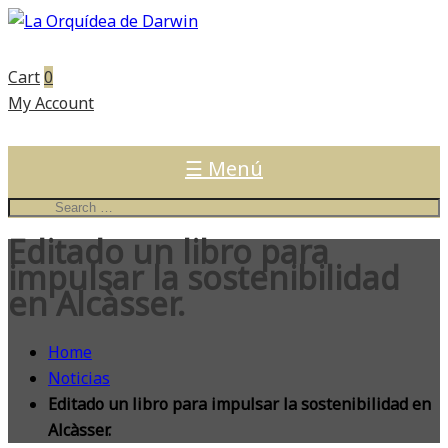
Cart
0
My Account
☰ Menú
Editado un libro para
impulsar la sostenibilidad
en Alcàsser.
Home
Noticias
Editado un libro para impulsar la sostenibilidad en
Alcàsser.