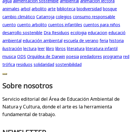
agua
alimentación sostenible
ambiental
animación lectora
animales
arbol
arbolito
arte
biblioteca
biodiversidad
bosque
cambio climático
Catarroja
colegios
consumo responsable
cuento
cuento arbolito
cuentos infantiles
cuentos para niños
desarrollo sostenible
Dra Residuos
ecologia
educacion
educació
ambiental
educación ambiental
escuela de verano
feria
historia
ilustración
lectura
leer
libro
libros
literatura
literatura infantil
musica
ODS
Orquídea de Darwin
poesia
predadores
programa
red
trófica
residuos
solidaridad
sostenibilidad
Sobre nosotros
Servicio editorial del Área de Educación Ambiental de
Natura y Cultura, donde el arte es la herramienta
fundamental de trabajo.