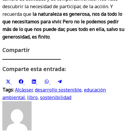
descubrir la necesidad de participar, de la acción. Y
recuerda que
la naturaleza es generosa, nos da todo lo
que necesitamos para vivir. Pero no le podemos pedir
más de lo que nos puede dar, pues todo en ella, salvo su
generosidad, es finito
.
Compartir
Comparte esta entrada:
Compartir
Compartir
Compartir
Compartir
Compartir
X
Facebook
LinkedIn
WhatsApp
Telegram
en
en
en
en
en
Tags:
(Twitter)
Alcàsser
,
desarrollo sostenible
,
educación
ambiental
,
libro
,
sostenibilidad