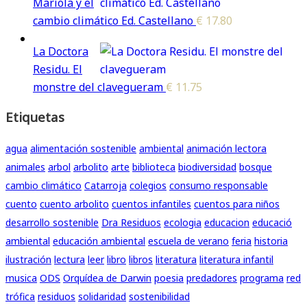
Mariola y el
cambio climático Ed. Castellano
€
17.80
La Doctora
Residu. El
monstre del clavegueram
€
11.75
Etiquetas
agua
alimentación sostenible
ambiental
animación lectora
animales
arbol
arbolito
arte
biblioteca
biodiversidad
bosque
cambio climático
Catarroja
colegios
consumo responsable
cuento
cuento arbolito
cuentos infantiles
cuentos para niños
desarrollo sostenible
Dra Residuos
ecologia
educacion
educació
ambiental
educación ambiental
escuela de verano
feria
historia
ilustración
lectura
leer
libro
libros
literatura
literatura infantil
musica
ODS
Orquídea de Darwin
poesia
predadores
programa
red
trófica
residuos
solidaridad
sostenibilidad