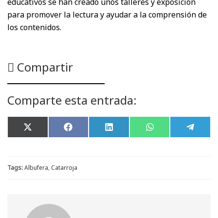
educativos se han creado unos talleres y exposición
para promover la lectura y ayudar a la comprensión de
los contenidos.
Compartir
Comparte esta entrada:
Compartir
Compartir
Compartir
Compartir
Compar
X
F
L
W
T
en
en
en
en
en
(
a
i
h
e
T
c
n
a
l
w
e
k
t
e
i
b
e
s
g
t
o
d
A
r
Tags:
Albufera
,
Catarroja
t
o
I
p
a
e
k
n
p
m
r
)