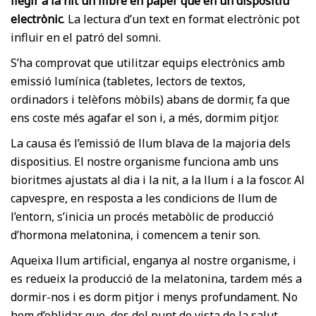
llegir a la nit un llibre en paper que en un dispositiu
electrònic
. La lectura d’un text en format electrònic pot
influir en el patró del somni.
S’ha comprovat que utilitzar equips electrònics amb
emissió lumínica (tabletes, lectors de textos,
ordinadors i telèfons mòbils) abans de dormir, fa que
ens coste més agafar el son i, a més, dormim pitjor.
La causa és l’emissió de llum blava de la majoria dels
dispositius. El nostre organisme funciona amb uns
bioritmes ajustats al dia i la nit, a la llum i a la foscor. Al
capvespre, en resposta a les condicions de llum de
l’entorn, s’inicia un procés metabòlic de producció
d’hormona melatonina, i comencem a tenir son.
Aqueixa llum artificial, enganya al nostre organisme, i
es redueix la producció de la melatonina, tardem més a
dormir-nos i es dorm pitjor i menys profundament. No
hem d’oblidar que, des del punt de vista de la salut,