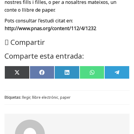
nostres fills i filles, o per a nosaltres mateixos, un
conte o llibre de paper.
Pots consultar l’estudi citat en:
http://www.pnas.org/content/112/4/1232
Compartir
Comparte esta entrada:
Share
Share
Share
Share
Share
X
F
L
W
T
on
on
on
on
on
(
a
i
h
e
T
c
n
a
l
w
e
k
t
e
i
b
e
s
g
t
o
d
A
r
Etiquetas:
llegir
,
llibre electrónic
,
paper
t
o
I
p
a
e
k
n
p
m
r
)