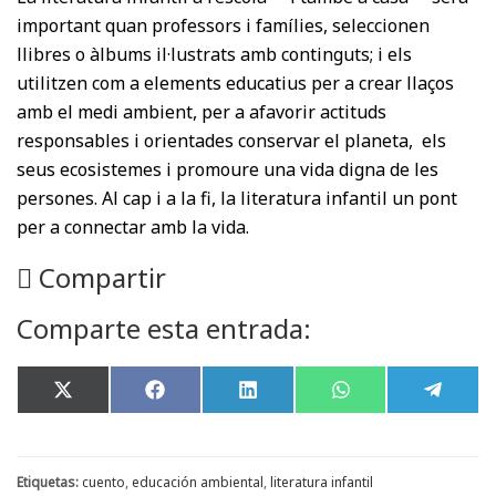
important quan professors i famílies, seleccionen
llibres o àlbums il·lustrats amb continguts; i els
utilitzen com a elements educatius per a crear llaços
amb el medi ambient, per a afavorir actituds
responsables i orientades conservar el planeta, els
seus ecosistemes i promoure una vida digna de les
persones. Al cap i a la fi, la literatura infantil un pont
per a connectar amb la vida.
Compartir
Comparte esta entrada:
Share
Share
Share
Share
Share
X
F
L
W
T
on
on
on
on
on
(
a
i
h
e
T
c
n
a
l
w
e
k
t
e
i
b
e
s
g
t
o
d
A
r
Etiquetas:
cuento
,
educación ambiental
,
literatura infantil