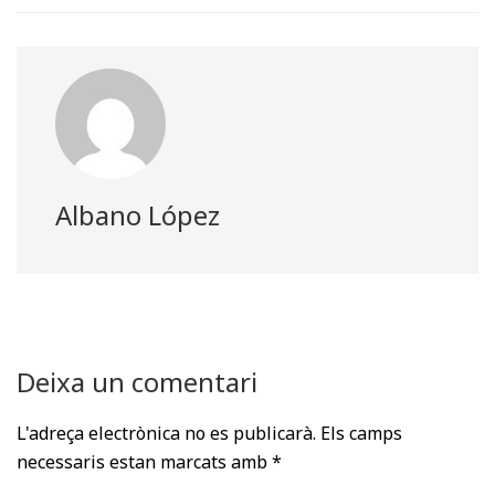
t
o
I
p
a
e
k
n
p
m
r
)
Albano López
Deixa un comentari
L'adreça electrònica no es publicarà.
Els camps
necessaris estan marcats amb
*