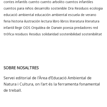
contes infantils
cuento
cuento arbolito
cuentos infantiles
cuentos para niños
desarrollo sostenible
Dra Residuos
ecologia
educació ambiental
educación ambiental
escuela de verano
feria
historia
ilustración
lectura
libro
libros
literatura
literatura
infantil
llegir
ODS
Orquídea de Darwin
poesia
predadores
red
trófica
residuos
Residus
solidaridad
sostenibilidad
sostenibilitat
SOBRE NOSALTRES
Servei editorial de l’Àrea d’Educació Ambiental de
Natura i Cultura, on l’art és la ferramenta fonamental
de treball.