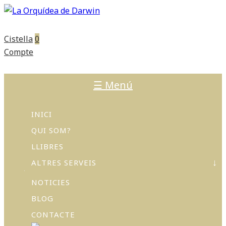
Cistella
0
Compte
☰ Menú
INICI
QUI SOM?
LLIBRES
ALTRES SERVEIS
NOTICIES
ACTIVITATS
I
BLOG
TALLERS
CONTACTE