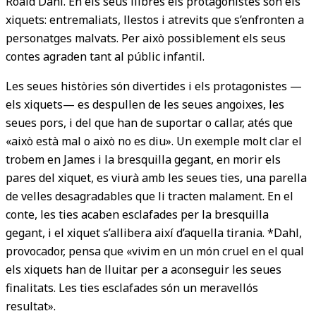
Roald Dahl. En els seus llibres els protagonistes són els
xiquets: entremaliats, llestos i atrevits que s’enfronten a
personatges malvats. Per això possiblement els seus
contes agraden tant al públic infantil.
Les seues històries són divertides i els protagonistes —
els xiquets— es despullen de les seues angoixes, les
seues pors, i del que han de suportar o callar, atés que
«això està mal o això no es diu». Un exemple molt clar el
trobem en James i la bresquilla gegant, en morir els
pares del xiquet, es viurà amb les seues ties, una parella
de velles desagradables que li tracten malament. En el
conte, les ties acaben esclafades per la bresquilla
gegant, i el xiquet s’allibera així d’aquella tirania. *Dahl,
provocador, pensa que «vivim en un món cruel en el qual
els xiquets han de lluitar per a aconseguir les seues
finalitats. Les ties esclafades són un meravellós
resultat».