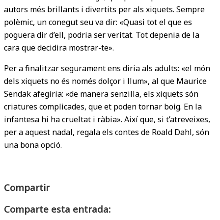
autors més brillants i divertits per als xiquets. Sempre
polèmic, un conegut seu va dir: «Quasi tot el que es
poguera dir d’ell, podria ser veritat. Tot depenia de la
cara que decidira mostrar-te».
Per a finalitzar segurament ens diria als adults: «el món
dels xiquets no és només dolçor i llum», al que Maurice
Sendak afegiria: «de manera senzilla, els xiquets són
criatures complicades, que et poden tornar boig. En la
infantesa hi ha crueltat i ràbia». Així que, si t’atreveixes,
per a aquest nadal, regala els contes de Roald Dahl, són
una bona opció.
Compartir
Comparte esta entrada: