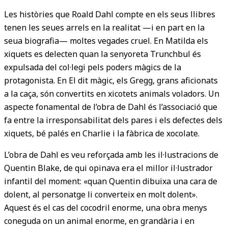
Les històries que Roald Dahl compte en els seus llibres
tenen les seues arrels en la realitat —i en part en la
seua biografia— moltes vegades cruel. En Matilda els
xiquets es delecten quan la senyoreta Trunchbul és
expulsada del col·legi pels poders màgics de la
protagonista. En El dit màgic, els Gregg, grans aficionats
a la caça, són convertits en xicotets animals voladors. Un
aspecte fonamental de l’obra de Dahl és l’associació que
fa entre la irresponsabilitat dels pares i els defectes dels
xiquets, bé palés en Charlie i la fàbrica de xocolate.
L’obra de Dahl es veu reforçada amb les il·lustracions de
Quentin Blake, de qui opinava era el millor il·lustrador
infantil del moment: «quan Quentin dibuixa una cara de
dolent, al personatge li converteix en molt dolent».
Aquest és el cas del cocodril enorme, una obra menys
coneguda on un animal enorme, en grandària i en