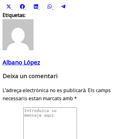
Share
Share
Share
Share
Share
Etiquetas:
on
on
on
on
on
X
Facebook
LinkedIn
WhatsApp
Telegram
(Twitter)
Albano López
Deixa un comentari
L'adreça electrònica no es publicarà.
Els camps
necessaris estan marcats amb
*