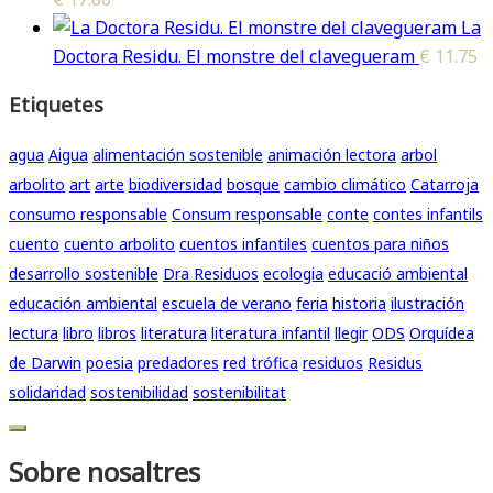
La
Doctora Residu. El monstre del clavegueram
€
11.75
Etiquetes
agua
Aigua
alimentación sostenible
animación lectora
arbol
arbolito
art
arte
biodiversidad
bosque
cambio climático
Catarroja
consumo responsable
Consum responsable
conte
contes infantils
cuento
cuento arbolito
cuentos infantiles
cuentos para niños
desarrollo sostenible
Dra Residuos
ecologia
educació ambiental
educación ambiental
escuela de verano
feria
historia
ilustración
lectura
libro
libros
literatura
literatura infantil
llegir
ODS
Orquídea
de Darwin
poesia
predadores
red trófica
residuos
Residus
solidaridad
sostenibilidad
sostenibilitat
Sobre nosaltres