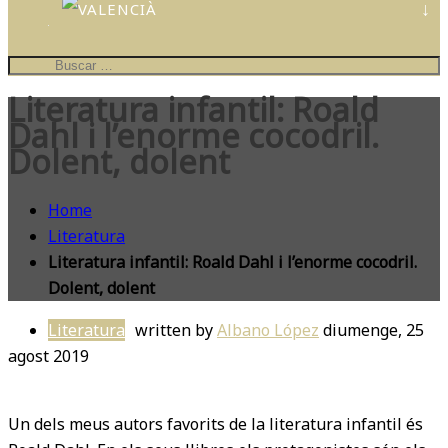
CONTES
PERSONALIZATS
IL·LUSTRA
EL
Literatura infantil: Roald
TEU
COL·LE
Dahl i l’enorme cocodril.
Dolent, dolent
Home
Literatura
Literatura infantil: Roald Dahl i l’enorme cocodril.
Dolent, dolent
Literatura
written by
Albano López
diumenge, 25
agost 2019
Un dels meus autors favorits de la literatura infantil és