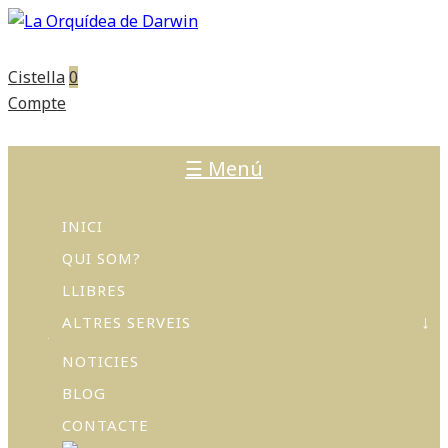
Cistella
0
Compte
☰ Menú
INICI
QUI SOM?
LLIBRES
ALTRES SERVEIS
NOTICIES
ACTIVITATS
I
BLOG
TALLERS
CONTACTE