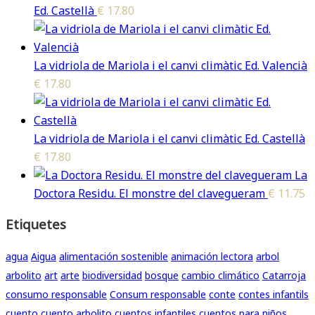
Ed. Castellà
€
17.80
La vidriola de Mariola i el canvi climàtic Ed. Valencià
€
17.80
La vidriola de Mariola i el canvi climàtic Ed. Castellà
€
17.80
La
Doctora Residu. El monstre del clavegueram
€
11.75
Etiquetes
agua
Aigua
alimentación sostenible
animación lectora
arbol
arbolito
art
arte
biodiversidad
bosque
cambio climático
Catarroja
consumo responsable
Consum responsable
conte
contes infantils
cuento
cuento arbolito
cuentos infantiles
cuentos para niños