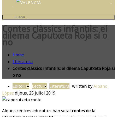
CONTES
PERSONALIZATS
IL·LUSTRA
EL
Contes clàssics infantils: el
TEU
COL·LE
dilema Caputxeta Roja sí o
no
Home
Literatura
Contes clàssics infantils: el dilema Caputxeta Roja sí
o no
Editorial
Lectura
Literatura
written by
Albano
López
dijous, 25 juliol 2019
Alguns centres educatius han vetat
contes de la