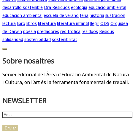
desarrollo sostenible
Dra Residuos
ecologia
educació ambiental
educación ambiental
escuela de verano
feria
historia
ilustración
lectura
libro
libros
literatura
literatura infantil
llegir
ODS
Orquídea
de Darwin
poesia
predadores
red trófica
residuos
Residus
solidaridad
sostenibilidad
sostenibilitat
Sobre nosaltres
Servei editorial de l’Àrea d’Educació Ambiental de Natura
i Cultura, on l’art és la ferramenta fonamental de treball.
NEWSLETTER