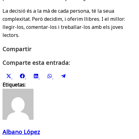
La decisió és a la mà de cada persona, té la seua
complexitat. Però decidim, i oferim llibres. I el millor:
llegir-los, comentar-los i treballar-los amb els joves
lectors.
Compartir
Comparte esta entrada:
Share
Share
Share
Share
Share
Etiquetas:
on
on
on
on
on
X
Facebook
LinkedIn
WhatsApp
Telegram
(Twitter)
Albano López