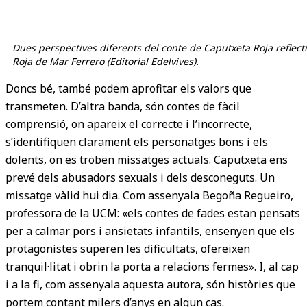
Dues perspectives diferents del conte de Caputxeta Roja reflectide
Roja de Mar Ferrero (Editorial Edelvives).
Doncs bé, també podem aprofitar els valors que
transmeten. D’altra banda, són contes de fàcil
comprensió, on apareix el correcte i l’incorrecte,
s’identifiquen clarament els personatges bons i els
dolents, on es troben missatges actuals. Caputxeta ens
prevé dels abusadors sexuals i dels desconeguts. Un
missatge vàlid hui dia. Com assenyala Begoña Regueiro,
professora de la UCM: «els contes de fades estan pensats
per a calmar pors i ansietats infantils, ensenyen que els
protagonistes superen les dificultats, ofereixen
tranquil·litat i obrin la porta a relacions fermes». I, al cap
i a la fi, com assenyala aquesta autora, són històries que
portem contant milers d’anys en algun cas.