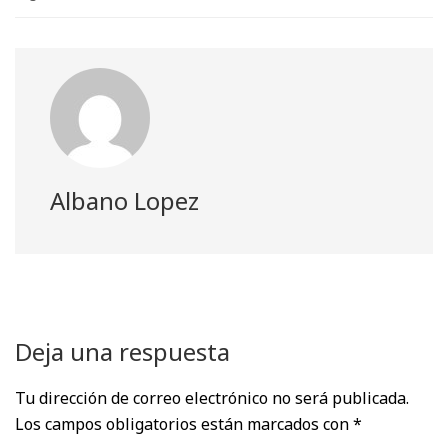
t
o
I
p
a
e
k
n
p
m
r
)
Albano Lopez
Deja una respuesta
Tu dirección de correo electrónico no será publicada.
Los campos obligatorios están marcados con
*