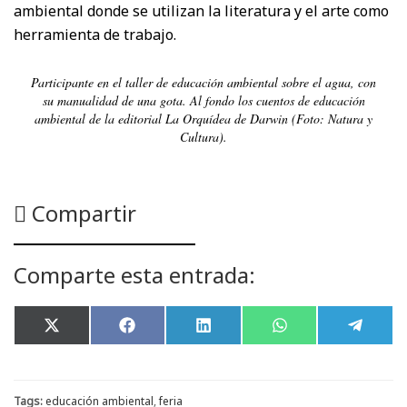
ambiental donde se utilizan la literatura y el arte como
herramienta de trabajo.
Participante en el taller de educación ambiental sobre el agua, con
su manualidad de una gota. Al fondo los cuentos de educación
ambiental de la editorial La Orquídea de Darwin (Foto: Natura y
Cultura).
Compartir
Comparte esta entrada:
Compartir
Compartir
Compartir
Compartir
Compar
X
F
L
W
T
en
en
en
en
en
(
a
i
h
e
T
c
n
a
l
w
e
k
t
e
i
b
e
s
g
t
o
d
A
r
Tags:
educación ambiental
,
feria