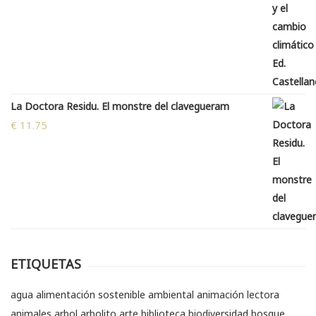
La Doctora Residu. El monstre del clavegueram
€
11.75
ETIQUETAS
agua
alimentación sostenible
ambiental
animación lectora
animales
arbol
arbolito
arte
biblioteca
biodiversidad
bosque