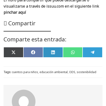
El libro para compartir que puede descargarse o
visualizarse a través de issuu.com en el siguiente link
pinchar aquí
Compartir
Comparte esta entrada:
Compartir
Compartir
Compartir
Compartir
Compar
X
F
L
W
T
en
en
en
en
en
(
a
i
h
e
T
c
n
a
l
w
e
k
t
e
i
b
e
s
g
t
o
d
A
r
Tags:
cuentos para niños
,
educación ambiental
,
ODS
,
sostenibilidad
t
o
I
p
a
e
k
n
p
m
r
)