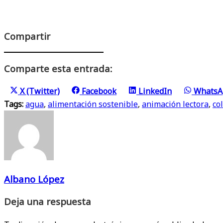
Compartir
Comparte esta entrada:
Compartir
Compartir
Compartir
Compart
X (Twitter)
Facebook
LinkedIn
WhatsA
en
en
en
en
Tags:
agua
,
alimentación sostenible
,
animación lectora
,
co
Albano López
Deja una respuesta