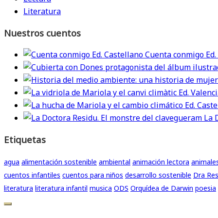
Literatura
Nuestros cuentos
Cuenta conmigo Ed.
La 
Etiquetas
agua
alimentación sostenible
ambiental
animación lectora
animale
cuentos infantiles
cuentos para niños
desarrollo sostenible
Dra Res
literatura
literatura infantil
musica
ODS
Orquídea de Darwin
poesia