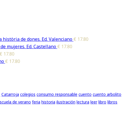
 història de dones. Ed. Valenciano
€
17.80
 de mujeres. Ed. Castellano
€
17.80
€
17.80
no
€
17.80
o
Catarroja
colegios
consumo responsable
cuento
cuento arbolito
scuela de verano
feria
historia
ilustración
lectura
leer
libro
libros