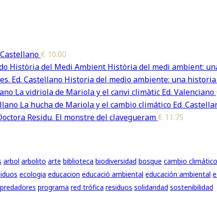
 Castellano
€
10.00
Història del medi ambient: una
Historia del medio ambiente: una historia
La vidriola de Mariola y el canvi climàtic Ed. Valenciano
La hucha de Mariola y el cambio climático Ed. Castella
Doctora Residu. El monstre del clavegueram
€
11.75
s
arbol
arbolito
arte
biblioteca
biodiversidad
bosque
cambio climátic
iduos
ecologia
educacion
educació ambiental
educación ambiental
e
predadores
programa
red trófica
residuos
solidaridad
sostenibilidad