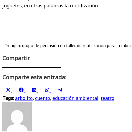
juguetes, en otras palabras la reutilización.
Imagen: grupo de percusión en taller de reutilización para la fabr
Compartir
Comparte esta entrada:
Compartir
Compartir
Compartir
Compartir
Compartir
Tags:
en
arbolito
en
,
cuento
en
,
en
educación ambiental
en
,
teatro
X
Facebook
LinkedIn
WhatsApp
Telegram
(Twitter)