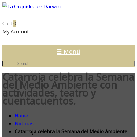
Cart
0
My Account
☰ Menú
Catarroja celebra la Semana
del Medio Ambiente con
actividades, teatro y
cuentacuentos.
Home
Noticias
Catarroja celebra la Semana del Medio Ambiente