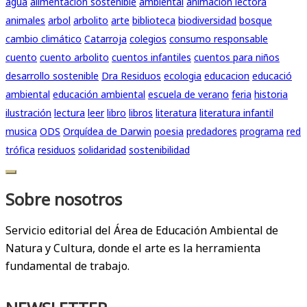
agua
alimentación sostenible
ambiental
animación lectora
animales
arbol
arbolito
arte
biblioteca
biodiversidad
bosque
cambio climático
Catarroja
colegios
consumo responsable
cuento
cuento arbolito
cuentos infantiles
cuentos para niños
desarrollo sostenible
Dra Residuos
ecologia
educacion
educació
ambiental
educación ambiental
escuela de verano
feria
historia
ilustración
lectura
leer
libro
libros
literatura
literatura infantil
musica
ODS
Orquídea de Darwin
poesia
predadores
programa
red
trófica
residuos
solidaridad
sostenibilidad
Sobre nosotros
Servicio editorial del Área de Educación Ambiental de
Natura y Cultura, donde el arte es la herramienta
fundamental de trabajo.