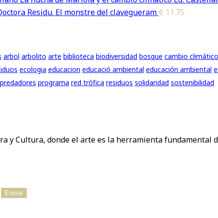
Doctora Residu. El monstre del clavegueram
€
11.75
s
arbol
arbolito
arte
biblioteca
biodiversidad
bosque
cambio climátic
iduos
ecologia
educacion
educació ambiental
educación ambiental
e
predadores
programa
red trófica
residuos
solidaridad
sostenibilidad
ra y Cultura, donde el arte es la herramienta fundamental d