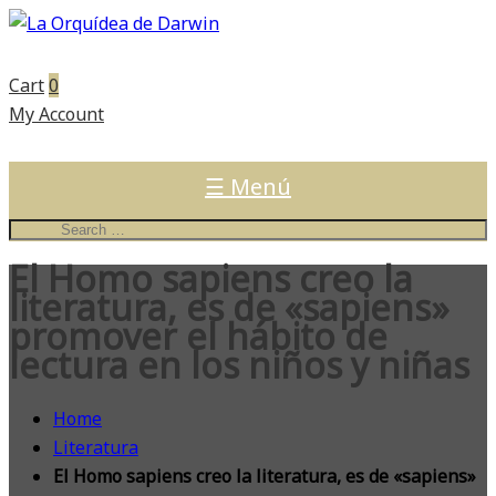
Cart
0
My Account
☰ Menú
El Homo sapiens creo la
literatura, es de «sapiens»
promover el hábito de
lectura en los niños y niñas
Home
Literatura
El Homo sapiens creo la literatura, es de «sapiens»