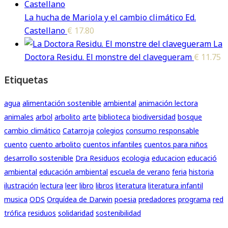
La hucha de Mariola y el cambio climático Ed.
Castellano
€
17.80
La
Doctora Residu. El monstre del clavegueram
€
11.75
Etiquetas
agua
alimentación sostenible
ambiental
animación lectora
animales
arbol
arbolito
arte
biblioteca
biodiversidad
bosque
cambio climático
Catarroja
colegios
consumo responsable
cuento
cuento arbolito
cuentos infantiles
cuentos para niños
desarrollo sostenible
Dra Residuos
ecologia
educacion
educació
ambiental
educación ambiental
escuela de verano
feria
historia
ilustración
lectura
leer
libro
libros
literatura
literatura infantil
musica
ODS
Orquídea de Darwin
poesia
predadores
programa
red
trófica
residuos
solidaridad
sostenibilidad